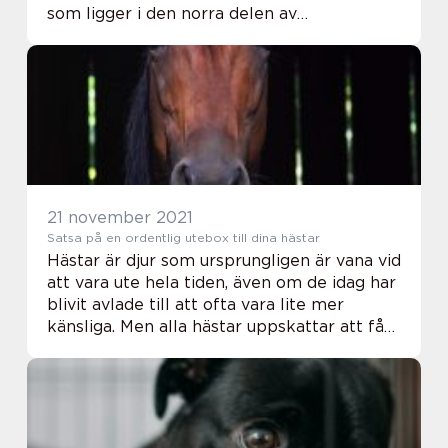
som ligger i den norra delen av
Storstockholm, erbjuder hundägare en
mängd alternativ när det g&a...
21 november 2021
Satsa på en ordentlig utebox till dina hästar
Hästar är djur som ursprungligen är vana vid
att vara ute hela tiden, även om de idag har
blivit avlade till att ofta vara lite mer
känsliga. Men alla hästar uppskattar att få
så mycket tid som möjligt utomhus. Det är
där som de kan känna sig fria, f...