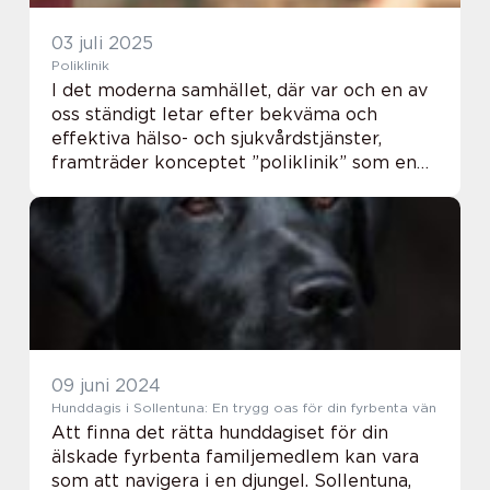
03 juli 2025
Poliklinik
I det moderna samhället, där var och en av
oss ständigt letar efter bekväma och
effektiva hälso- och sjukvårdstjänster,
framträder konceptet ”poliklinik” som en
central del av vårdstrukturen....
09 juni 2024
Hunddagis i Sollentuna: En trygg oas för din fyrbenta vän
Att finna det rätta hunddagiset för din
älskade fyrbenta familjemedlem kan vara
som att navigera i en djungel. Sollentuna,