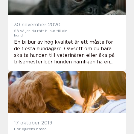
30 november 2020
Så väljer du rätt bilbur till din
hund
En bilbur av hög kvalitet är ett måste för
de flesta hundägare. Oavsett om du bara
ska ta hunden till veterinären eller åka på
bilsemester bör hunden nämligen ha en
egen plats i bilen. Dels för att hunden ska
få en så bekväm transport som möjligt
och...
17 oktober 2019
För djurens bästa