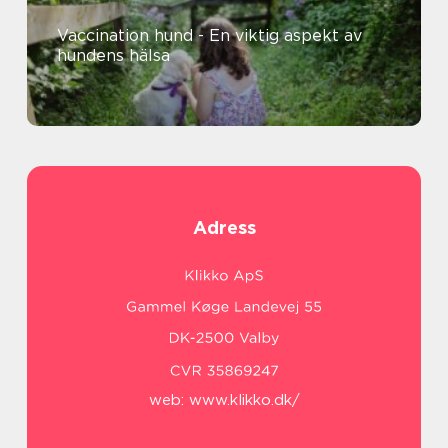
Vaccination hund - En viktig aspekt av
hundens hälsa
Adress
web:
www.klikko.dk/