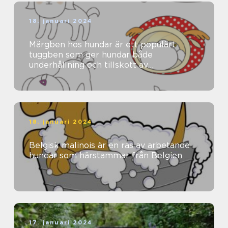
18. januari 2024
Märgben hos hundar är ett populärt
tuggben som ger hundar både
underhållning och tillskott av
näringsämnen
18. januari 2024
Belgisk malinois är en ras av arbetande
hundar som härstammar från Belgien
17. januari 2024