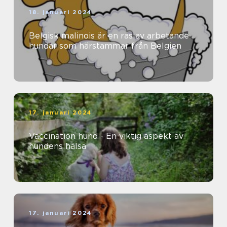
18. januari 2024
Belgisk malinois är en ras av arbetande
hundar som härstammar från Belgien
17. januari 2024
Vaccination hund - En viktig aspekt av
hundens hälsa
17. januari 2024