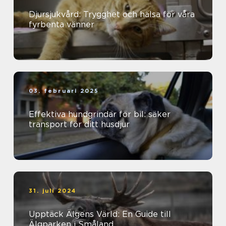
Djursjukvård: Trygghet och hälsa för våra
fyrbenta vänner
03. februari 2025
Effektiva hundgrindar för bil: säker
transport för ditt husdjur
31. juli 2024
Upptäck Älgens Värld: En Guide till
Älgparken i Småland