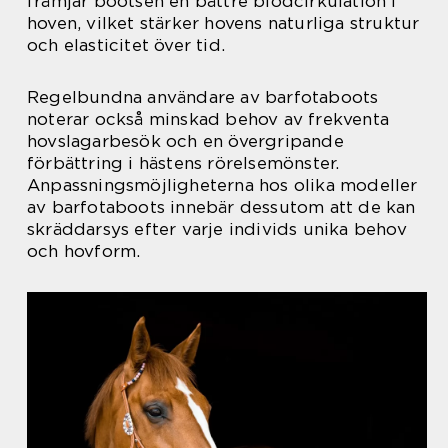
främjar bootsen en bättre blodcirkulation i
hoven, vilket stärker hovens naturliga struktur
och elasticitet över tid.
Regelbundna användare av barfotaboots
noterar också minskad behov av frekventa
hovslagarbesök och en övergripande
förbättring i hästens rörelsemönster.
Anpassningsmöjligheterna hos olika modeller
av barfotaboots innebär dessutom att de kan
skräddarsys efter varje individs unika behov
och hovform.