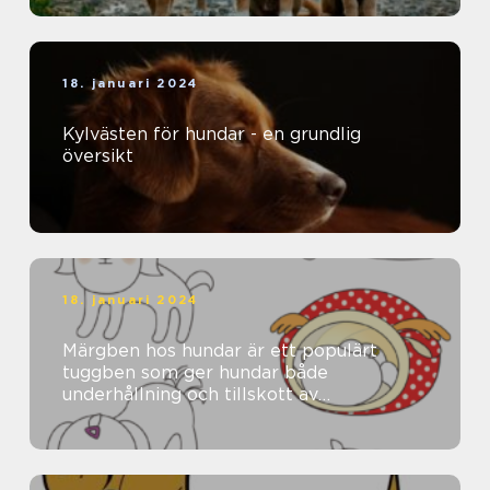
18. januari 2024
Kylvästen för hundar - en grundlig
översikt
18. januari 2024
Märgben hos hundar är ett populärt
tuggben som ger hundar både
underhållning och tillskott av
näringsämnen