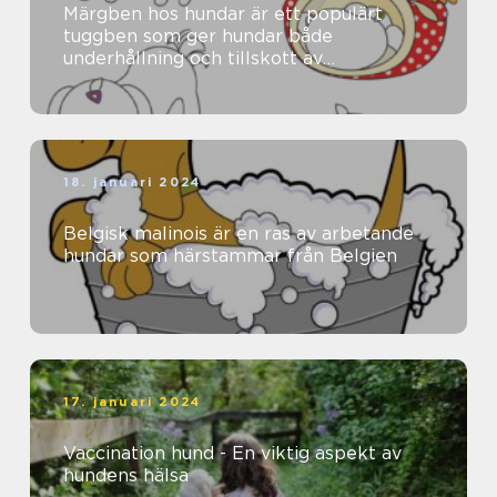
Märgben hos hundar är ett populärt
tuggben som ger hundar både
underhållning och tillskott av
näringsämnen
18. januari 2024
Belgisk malinois är en ras av arbetande
hundar som härstammar från Belgien
17. januari 2024
Vaccination hund - En viktig aspekt av
hundens hälsa