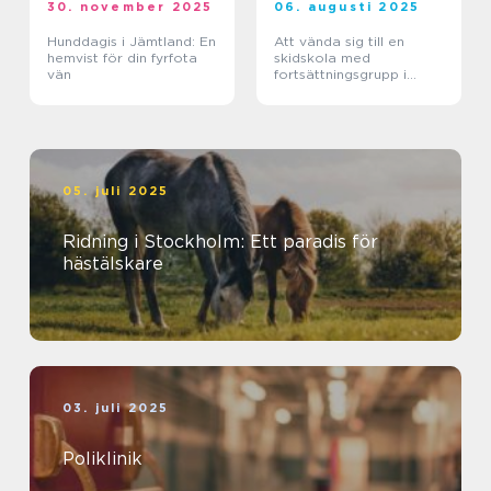
30. november 2025
06. augusti 2025
Hunddagis i Jämtland: En
Att vända sig till en
hemvist för din fyrfota
skidskola med
vän
fortsättningsgrupp i
Stockholm
05. juli 2025
Ridning i Stockholm: Ett paradis för
hästälskare
03. juli 2025
Poliklinik