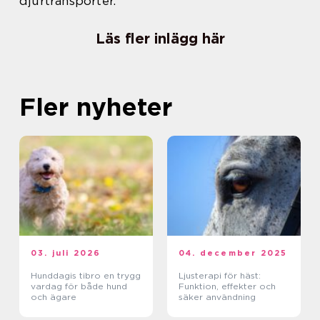
djurtransporter.
Läs fler inlägg här
Fler nyheter
03. juli 2026
04. december 2025
Hunddagis tibro en trygg
Ljusterapi för häst:
vardag för både hund
Funktion, effekter och
och ägare
säker användning