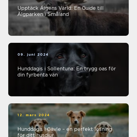
Upptäck Älgens Värld: En Guide till
Älgparken i Småland
09. juni 2024
Hunddagis i Sollentuna: En trygg oas för
din fyrbenta vän
12. mars 2024
Hunddagis i Gävle – en perfekt lösning
för ditt husdjur