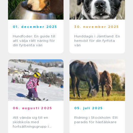
01. december 2025
30. november 2025
Hundfoder: En guide till
Hunddagis i Jämtland: En
att välja rätt näring för
hemvist för din fyrfota
din fyrbenta vän
vän
06. augusti 2025
05. juli 2025
Att vända sig till en
Ridning i Stockholm: Ett
skidskola med
paradis för hästälskare
fortsättningsgrupp i
Stockholm