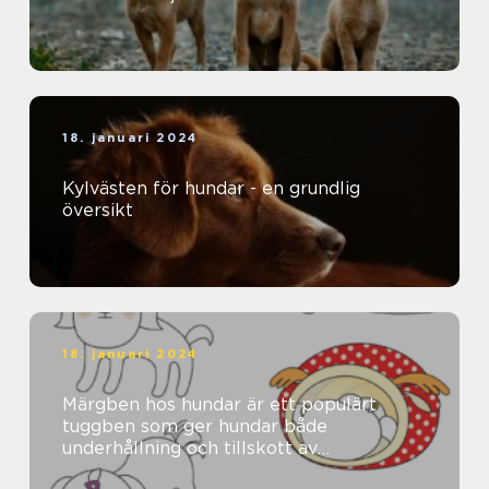
18. januari 2024
Kylvästen för hundar - en grundlig
översikt
18. januari 2024
Märgben hos hundar är ett populärt
tuggben som ger hundar både
underhållning och tillskott av
näringsämnen