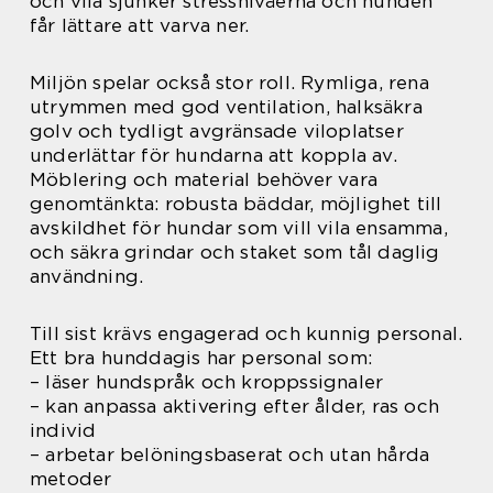
och vila sjunker stressnivåerna och hunden
får lättare att varva ner.
Miljön spelar också stor roll. Rymliga, rena
utrymmen med god ventilation, halksäkra
golv och tydligt avgränsade viloplatser
underlättar för hundarna att koppla av.
Möblering och material behöver vara
genomtänkta: robusta bäddar, möjlighet till
avskildhet för hundar som vill vila ensamma,
och säkra grindar och staket som tål daglig
användning.
Till sist krävs engagerad och kunnig personal.
Ett bra hunddagis har personal som:
– läser hundspråk och kroppssignaler
– kan anpassa aktivering efter ålder, ras och
individ
– arbetar belöningsbaserat och utan hårda
metoder