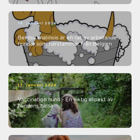
18. januari 2024
Belgisk malinois är en ras av arbetande
hundar som härstammar från Belgien
17. januari 2024
Vaccination hund - En viktig aspekt av
hundens hälsa