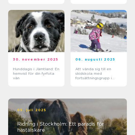
30. november 2025
06. augusti 2025
Hunddagis i Jämtland: En
Att vända sig till en
hemvist för din fyrfota
skidskola med
vän
fortsättningsgrupp i
Stockholm
05. juli 2025
Ridning i Stockholm: Ett paradis för
hästälskare