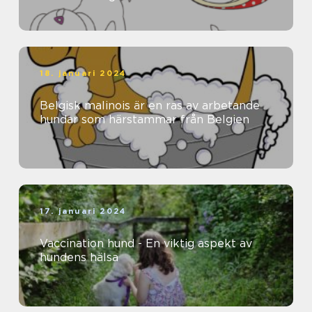
näringsämnen
18. januari 2024
Belgisk malinois är en ras av arbetande
hundar som härstammar från Belgien
17. januari 2024
Vaccination hund - En viktig aspekt av
hundens hälsa