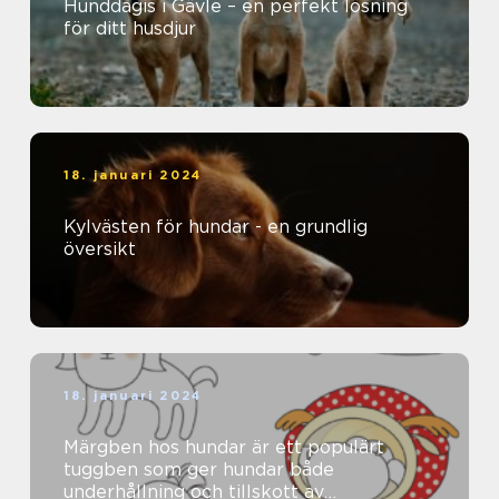
Hunddagis i Gävle – en perfekt lösning
för ditt husdjur
18. januari 2024
Kylvästen för hundar - en grundlig
översikt
18. januari 2024
Märgben hos hundar är ett populärt
tuggben som ger hundar både
underhållning och tillskott av