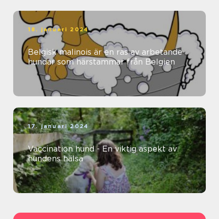
18. januari 2024
Belgisk malinois är en ras av arbetande
hundar som härstammar från Belgien
17. januari 2024
Vaccination hund - En viktig aspekt av
hundens hälsa