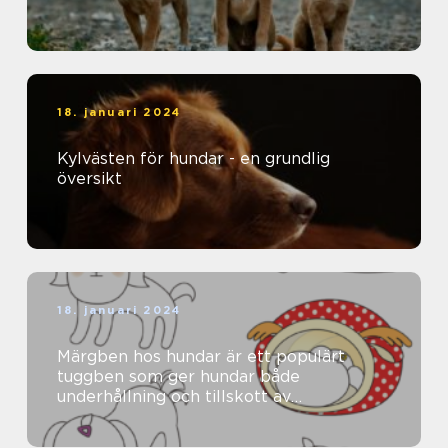
18. januari 2024
Kylvästen för hundar - en grundlig
översikt
18. januari 2024
Märgben hos hundar är ett populärt
tuggben som ger hundar både
underhållning och tillskott av
näringsämnen