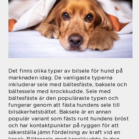
Det finns olika typer av bilsele för hund på
marknaden idag. De vanligaste typerna
inkluderar sele med bältesfäste, baksele och
bältessele med krockkudde. Sele med
bältesfäste är den populäraste typen och
fungerar genom att fästa hundens sele till
bilsäkerhetsbältet. Baksele är en annan
populär variant som fästs runt hundens bröst
och har kontaktpunkter på ryggen för att
säkerställa jämn fördelning av kraft vid en
krock. Bältessele med krockkudde är den