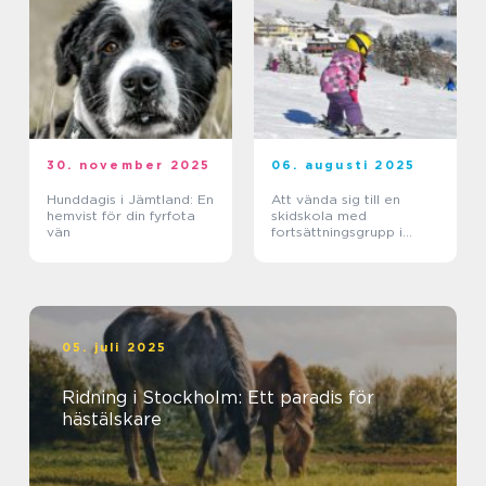
30. november 2025
06. augusti 2025
Hunddagis i Jämtland: En
Att vända sig till en
hemvist för din fyrfota
skidskola med
vän
fortsättningsgrupp i
Stockholm
05. juli 2025
Ridning i Stockholm: Ett paradis för
hästälskare