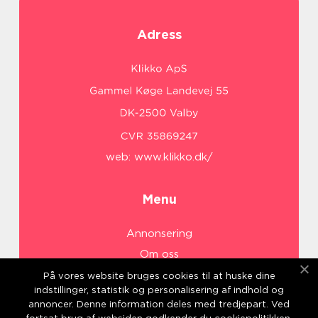
Adress
web:
www.klikko.dk/
Menu
Annonsering
Om oss
Cookies
På vores website bruges cookies til at huske dine
indstillinger, statistik og personalisering af indhold og
Kontakta oss
annoncer. Denne information deles med tredjepart. Ved
Sitemap