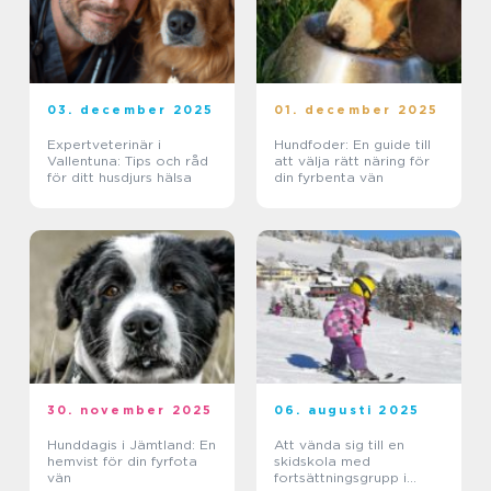
03. december 2025
01. december 2025
Expertveterinär i
Hundfoder: En guide till
Vallentuna: Tips och råd
att välja rätt näring för
för ditt husdjurs hälsa
din fyrbenta vän
30. november 2025
06. augusti 2025
Hunddagis i Jämtland: En
Att vända sig till en
hemvist för din fyrfota
skidskola med
vän
fortsättningsgrupp i