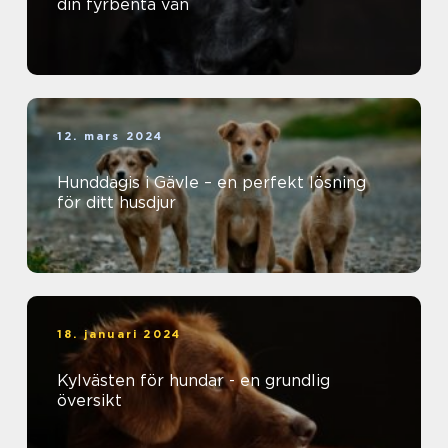
din fyrbenta vän
12. mars 2024
Hunddagis i Gävle – en perfekt lösning
för ditt husdjur
18. januari 2024
Kylvästen för hundar - en grundlig
översikt