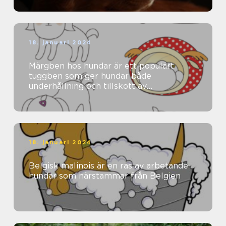
18. januari 2024
Märgben hos hundar är ett populärt
tuggben som ger hundar både
underhållning och tillskott av
näringsämnen
18. januari 2024
Belgisk malinois är en ras av arbetande
hundar som härstammar från Belgien