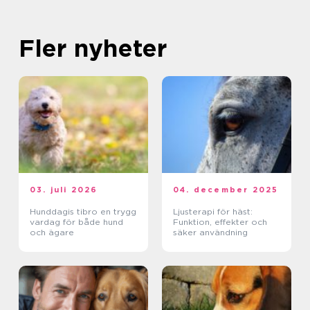
Fler nyheter
03. juli 2026
04. december 2025
Hunddagis tibro en trygg
Ljusterapi för häst:
vardag för både hund
Funktion, effekter och
och ägare
säker användning