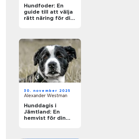
Hundfoder: En
guide till att välja
rätt näring för din
fyrbenta vän
30. november 2025
Alexander Westman
Hunddagis i
Jämtland: En
hemvist för din
fyrfota vän