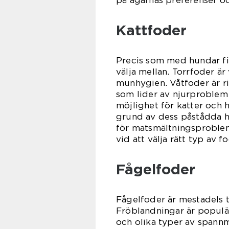
på ägarnas preferenser o
Kattfoder
Precis som med hundar fi
välja mellan. Torrfoder är 
munhygien. Våtfoder är ri
som lider av njurproblem 
möjlighet för katter och h
grund av dess påstådda hä
för matsmältningsproblem,
vid att välja rätt typ av fo
Fågelfoder
Fågelfoder är mestadels ti
Fröblandningar är populär
och olika typer av spann