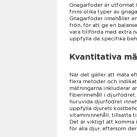
Gnagarfoder är utformat f
finns olika typer av gnaga
Gnagarfoder innehåller e
frön, för att ge en balans
vara tillförda med extra n
uppfylla de specifika be
Kvantitativa m
När det gäller att mäta ef
flera metoder och indikat
mätningarna inkluderar ana
fiberinnehåll i djurfodre
huruvida djurfodret inneh
uppfylla djurets kostbeho
vitamininnehåll, tillsatta 
Det är viktigt att komma i
för alla djur, eftersom der