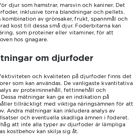
ör djur som hamstrar, marsvin och kaniner. Det
rfoder, inklusive torra blandningar och pellets.
n kombination av grönsaker, frukt, spannmål och
erad kost till dessa små djur. Foderbitarna kan
äring, som proteiner eller vitaminer, för att
hoven hos gnagare.
ätningar om djurfoder
fektiviteten och kvaliteten på djurfoder finns det
orer som kan användas. De vanligaste kvantitativa
lys av proteininnehåll, fettinnehåll och
t. Dessa mätningar kan ge en indikation på
åller tillräckligt med viktiga näringsämnen för att
v. Andra mätningar kan inkludera analys av
tillsatser och eventuella skadliga ämnen i foderet.
håg att inte alla typer av djurfoder är lämpliga
as kostbehov kan skilja sig åt.