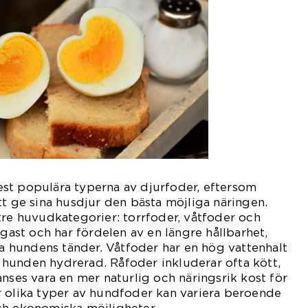
st populära typerna av djurfoder, eftersom
tt ge sina husdjur den bästa möjliga näringen.
tre huvudkategorier: torrfoder, våtfoder och
igast och har fördelen av en längre hållbarhet,
öra hundens tänder. Våtfoder har en hög vattenhalt
la hunden hydrerad. Råfoder inkluderar ofta kött,
anses vara en mer naturlig och näringsrik kost för
r olika typer av hundfoder kan variera beroende