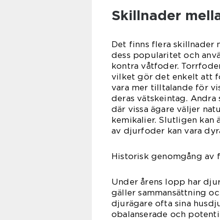
Skillnader mell
Det finns flera skillnade
dess popularitet och anvä
kontra våtfoder. Torrfoder
vilket gör det enkelt att 
vara mer tilltalande för v
deras vätskeintag. Andra 
där vissa ägare väljer natu
kemikalier. Slutligen kan 
av djurfoder kan vara dy
Historisk genomgång av f
Under årens lopp har dju
gäller sammansättning och
djurägare ofta sina husdju
obalanserade och potentie