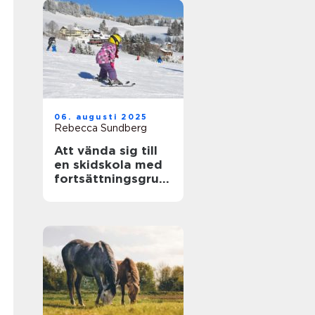
06. augusti 2025
Rebecca Sundberg
Att vända sig till
en skidskola med
fortsättningsgrup
p i Stockholm