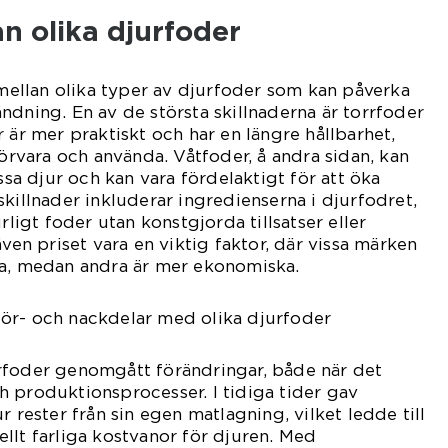
an olika djurfoder
r mellan olika typer av djurfoder som kan påverka
ndning. En av de största skillnaderna är torrfoder
 är mer praktiskt och har en längre hållbarhet,
förvara och använda. Våtfoder, å andra sidan, kan
issa djur och kan vara fördelaktigt för att öka
skillnader inkluderar ingredienserna i djurfodret,
rligt foder utan konstgjorda tillsatser eller
även priset vara en viktig faktor, där vissa märken
ra, medan andra är mer ekonomiska.
ör- och nackdelar med olika djurfoder
rfoder genomgått förändringar, både när det
 produktionsprocesser. I tidiga tider gav
r rester från sin egen matlagning, vilket ledde till
llt farliga kostvanor för djuren. Med