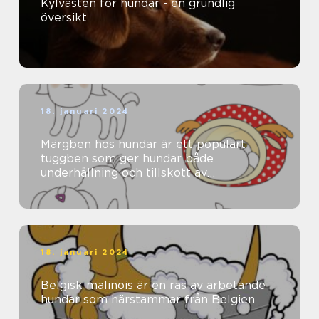
Kylvästen för hundar - en grundlig
översikt
18. januari 2024
Märgben hos hundar är ett populärt
tuggben som ger hundar både
underhållning och tillskott av
näringsämnen
18. januari 2024
Belgisk malinois är en ras av arbetande
hundar som härstammar från Belgien