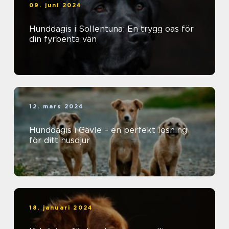
09. juni 2024
Hunddagis i Sollentuna: En trygg oas för
din fyrbenta vän
12. mars 2024
Hunddagis i Gävle – en perfekt lösning
för ditt husdjur
18. januari 2024