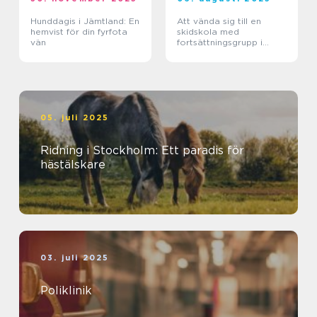
Hunddagis i Jämtland: En
Att vända sig till en
hemvist för din fyrfota
skidskola med
vän
fortsättningsgrupp i
Stockholm
05. juli 2025
Ridning i Stockholm: Ett paradis för
hästälskare
03. juli 2025
Poliklinik