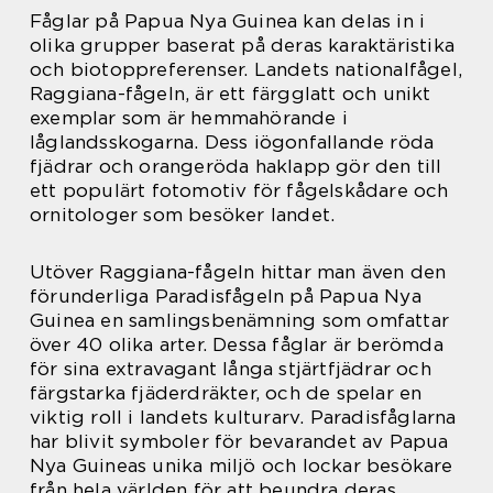
Fåglar på Papua Nya Guinea kan delas in i
olika grupper baserat på deras karaktäristika
och biotoppreferenser. Landets nationalfågel,
Raggiana-fågeln, är ett färgglatt och unikt
exemplar som är hemmahörande i
låglandsskogarna. Dess iögonfallande röda
fjädrar och orangeröda haklapp gör den till
ett populärt fotomotiv för fågelskådare och
ornitologer som besöker landet.
Utöver Raggiana-fågeln hittar man även den
förunderliga Paradisfågeln på Papua Nya
Guinea en samlingsbenämning som omfattar
över 40 olika arter. Dessa fåglar är berömda
för sina extravagant långa stjärtfjädrar och
färgstarka fjäderdräkter, och de spelar en
viktig roll i landets kulturarv. Paradisfåglarna
har blivit symboler för bevarandet av Papua
Nya Guineas unika miljö och lockar besökare
från hela världen för att beundra deras