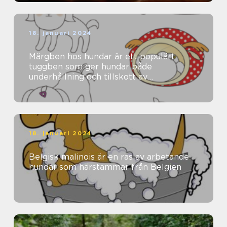
18. januari 2024
Märgben hos hundar är ett populärt
tuggben som ger hundar både
underhållning och tillskott av
näringsämnen
18. januari 2024
Belgisk malinois är en ras av arbetande
hundar som härstammar från Belgien