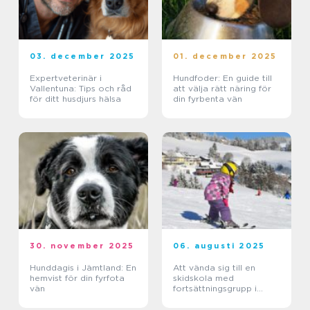
03. december 2025
01. december 2025
Expertveterinär i
Hundfoder: En guide till
Vallentuna: Tips och råd
att välja rätt näring för
för ditt husdjurs hälsa
din fyrbenta vän
30. november 2025
06. augusti 2025
Hunddagis i Jämtland: En
Att vända sig till en
hemvist för din fyrfota
skidskola med
vän
fortsättningsgrupp i
Stockholm