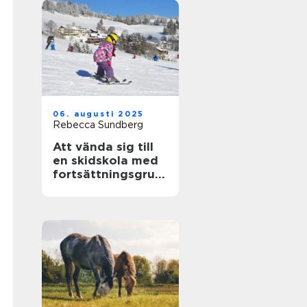
06. augusti 2025
Rebecca Sundberg
Att vända sig till
en skidskola med
fortsättningsgrup
p i Stockholm