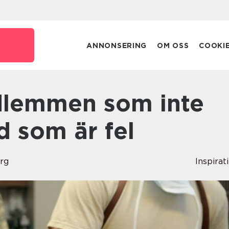
e
ANNONSERING
OM OSS
COOKI
d som är fel
rg
Inspirat