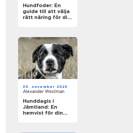
Hundfoder: En
guide till att välja
rätt näring för din
fyrbenta vän
30. november 2025
Alexander Westman
Hunddagis i
Jämtland: En
hemvist för din
fyrfota vän