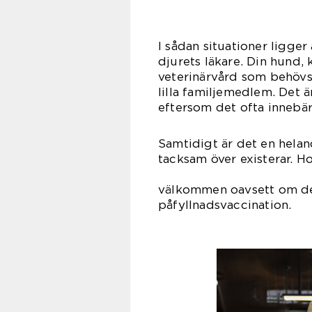
I sådan situationer ligger a
djurets läkare. Din hund, 
veterinärvård som behövs
lilla familjemedlem. Det är
eftersom det ofta innebär a
Samtidigt är det en hela
tacksam över existerar. H
till exem
välkommen oavsett om det
påfylln