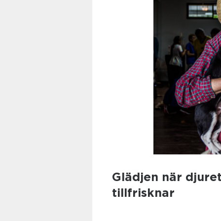
Glädjen när djure
tillfrisknar