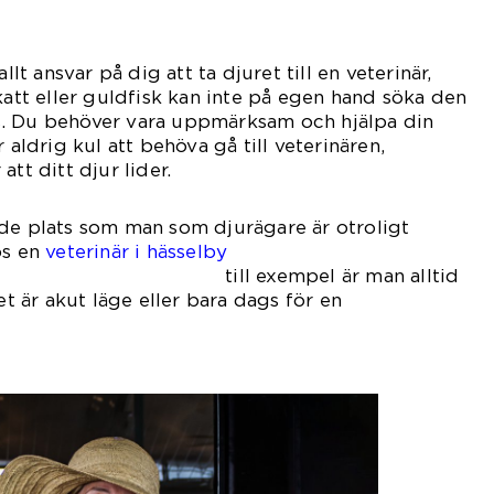
llt ansvar på dig att ta djuret till en veterinär,
katt eller guldfisk kan inte på egen hand söka den
. Du behöver vara uppmärksam och hjälpa din
 aldrig kul att behöva gå till veterinären,
tt ditt djur lider.
nde plats som man som djurägare är otroligt
os en
veterinär i hässelby
pel är man alltid
 är akut läge eller bara dags för en
adsvaccination.