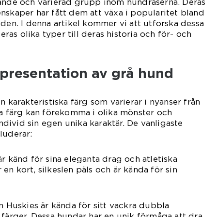
rande och varierad grupp inom hundraserna. Deras
nskaper har fått dem att växa i popularitet bland
lden. I denna artikel kommer vi att utforska dessa
deras olika typer till deras historia och för- och
presentation av grå hund
n karakteristiska färg som varierar i nyanser från
na färg kan förekomma i olika mönster och
 individ sin egen unika karaktär. De vanligaste
luderar:
är känd för sina eleganta drag och atletiska
en kort, silkeslen päls och är kända för sin
an Huskies är kända för sitt vackra dubbla
 färger. Dessa hundar har en unik förmåga att dra