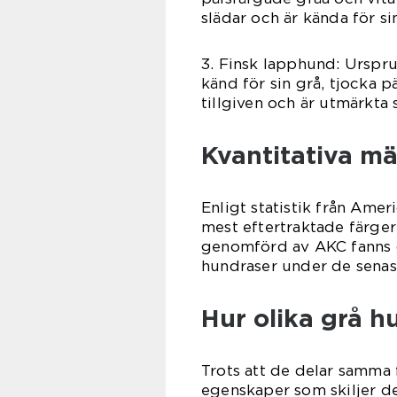
slädar och är kända för sin
3. Finsk lapphund: Urspr
känd för sin grå, tjocka p
tillgiven och är utmärkta 
Kvantitativa m
Enligt statistik från Ame
mest eftertraktade färge
genomförd av AKC fanns d
hundraser under de senas
Hur olika grå hu
Trots att de delar samma 
egenskaper som skiljer d