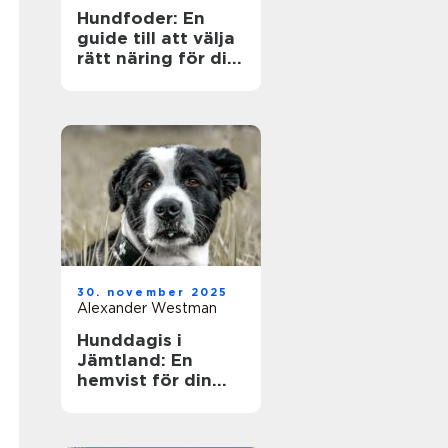
Hundfoder: En
guide till att välja
rätt näring för din
fyrbenta vän
30. november 2025
Alexander Westman
Hunddagis i
Jämtland: En
hemvist för din
fyrfota vän