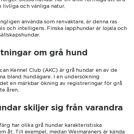
 livliga och vänliga natur.
ungligen använda som renvaktare, är denna ras
äls och intelligens. Finska lapphundar är lojala och
sällskapshundar.
ätningar om grå hund
rican Kennel Club (AKC) är grå hundar en av de
rna bland hundägare. I en undersökning
et en märkbar ökning av registreringar för grå
te åren.
ndar skiljer sig från varandra
färg har olika grå hundar karakteristiska
em åt. Till exempel, medan Weimaraners är kända