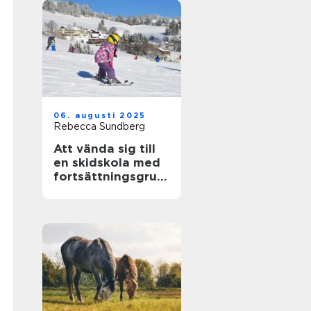
06. augusti 2025
Rebecca Sundberg
Att vända sig till
en skidskola med
fortsättningsgrup
p i Stockholm