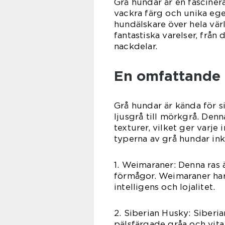
Grå hundar är en fascine
vackra färg och unika ege
hundälskare över hela vär
fantastiska varelser, från 
nackdelar.
En omfattande 
Grå hundar är kända för si
ljusgrå till mörkgrå. Den
texturer, vilket ger varje
typerna av grå hundar ink
1. Weimaraner: Denna ras 
förmågor. Weimaraner har 
intelligens och lojalitet.
2. Siberian Husky: Siberi
pälsfärgade gråa och vita