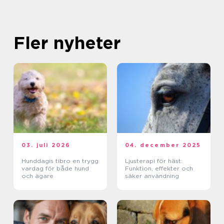
Fler nyheter
03. juli 2026
04. december 2025
Hunddagis tibro en trygg
Ljusterapi för häst:
vardag för både hund
Funktion, effekter och
och ägare
säker användning