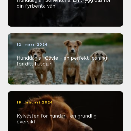
Hunddagis i Sollentuna: En trygg oas för
din fyrbenta vän
12. mars 2024
Hunddagis i Gävle – en perfekt lösning
för ditt husdjur
18. januari 2024
Kylvästen för hundar - en grundlig
översikt