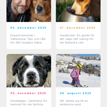
03. december 2025
01. december 2025
Expertveterinär i
Hundfoder: En guide till
Vallentuna: Tips och råd
att välja rätt näring för
för ditt husdjurs hälsa
din fyrbenta vän
30. november 2025
06. augusti 2025
Hunddagis i Jämtland: En
Att vända sig till en
hemvist för din fyrfota
skidskola med