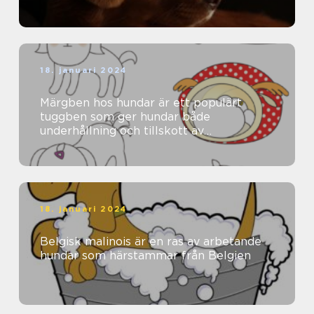
18. januari 2024
Märgben hos hundar är ett populärt
tuggben som ger hundar både
underhållning och tillskott av
näringsämnen
18. januari 2024
Belgisk malinois är en ras av arbetande
hundar som härstammar från Belgien