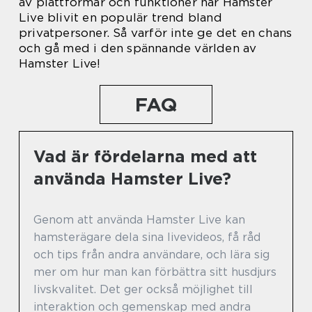
av plattformar och funktioner har Hamster
Live blivit en populär trend bland
privatpersoner. Så varför inte ge det en chans
och gå med i den spännande världen av
Hamster Live!
FAQ
Vad är fördelarna med att
använda Hamster Live?
Genom att använda Hamster Live kan
hamsterägare dela sina livevideos, få råd
och tips från andra användare, och lära sig
mer om hur man kan förbättra sitt husdjurs
livskvalitet. Det ger också möjlighet till
interaktion och gemenskap med andra