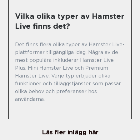
Vilka olika typer av Hamster
Live finns det?
Det finns flera olika typer av Hamster Live-
plattformar tillgängliga idag. Några av de
mest populära inkluderar Hamster Live
Plus, Mini Hamster Live och Premium
Hamster Live. Varje typ erbjuder olika
funktioner och tilläggstjänster som passar
olika behov och preferenser hos
användarna.
Läs fler inlägg här