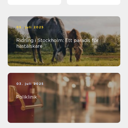
Stockholm
05. juli 2025
Ridning i Stockholm: Ett paradis för
hästälskare
03. juli 2025
Poliklinik