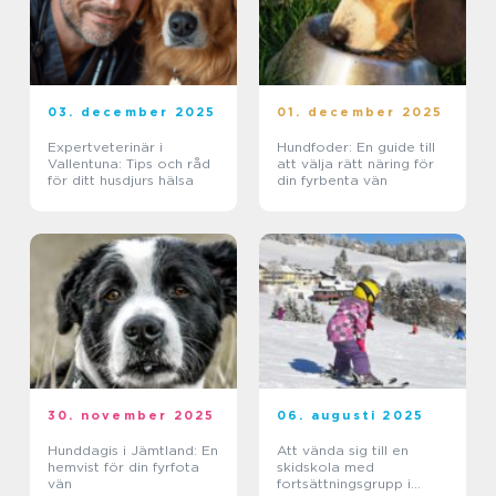
03. december 2025
01. december 2025
Expertveterinär i
Hundfoder: En guide till
Vallentuna: Tips och råd
att välja rätt näring för
för ditt husdjurs hälsa
din fyrbenta vän
30. november 2025
06. augusti 2025
Hunddagis i Jämtland: En
Att vända sig till en
hemvist för din fyrfota
skidskola med
vän
fortsättningsgrupp i