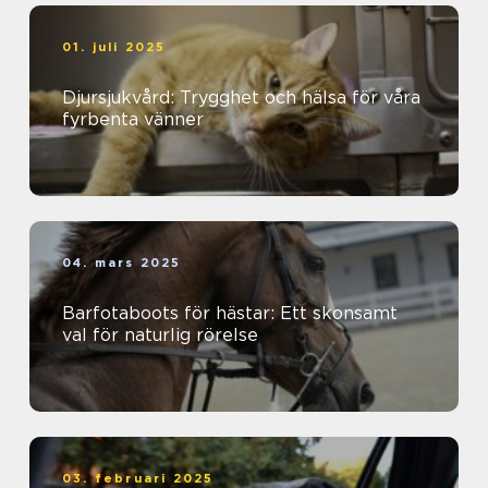
01. juli 2025
Djursjukvård: Trygghet och hälsa för våra
fyrbenta vänner
04. mars 2025
Barfotaboots för hästar: Ett skonsamt
val för naturlig rörelse
03. februari 2025