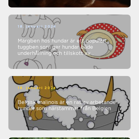
18. januari 2024
Märgben hos hundar är ett populärt
tuggben som ger hundar både
underhållning och tillskott av
näringsämnen
18. januari 2024
Belgisk malinois är en ras av arbetande
hundar som härstammar från Belgien