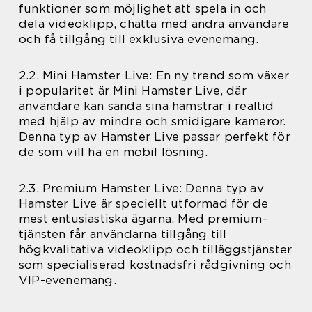
funktioner som möjlighet att spela in och
dela videoklipp, chatta med andra användare
och få tillgång till exklusiva evenemang.
2.2. Mini Hamster Live: En ny trend som växer
i popularitet är Mini Hamster Live, där
användare kan sända sina hamstrar i realtid
med hjälp av mindre och smidigare kameror.
Denna typ av Hamster Live passar perfekt för
de som vill ha en mobil lösning.
2.3. Premium Hamster Live: Denna typ av
Hamster Live är speciellt utformad för de
mest entusiastiska ägarna. Med premium-
tjänsten får användarna tillgång till
högkvalitativa videoklipp och tilläggstjänster
som specialiserad kostnadsfri rådgivning och
VIP-evenemang.