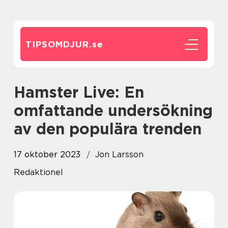
TIPSOMDJUR.
se
Hamster Live: En
omfattande undersökning
av den populära trenden
17 oktober 2023
Jon Larsson
Redaktionel