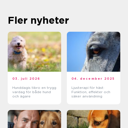
Fler nyheter
03. juli 2026
04. december 2025
Hunddagis tibro en trygg
Ljusterapi för häst:
vardag för både hund
Funktion, effekter och
och ägare
säker användning