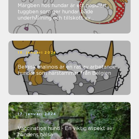
Märgben hos hundar är ett populärt
tuggben som ger hundar både
underhållning och tillskott av
näringsämnen
18. januari 2024
Belgisk malinois är en ras av arbetande
hundar som härstammar från Belgien
17. januari 2024
Vaccination hund - En viktig aspekt av
hundens hälsa