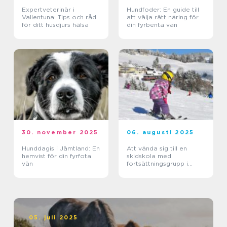
Expertveterinär i
Hundfoder: En guide till
Vallentuna: Tips och råd
att välja rätt näring för
för ditt husdjurs hälsa
din fyrbenta vän
30. november 2025
06. augusti 2025
Hunddagis i Jämtland: En
Att vända sig till en
hemvist för din fyrfota
skidskola med
vän
fortsättningsgrupp i
Stockholm
05. juli 2025