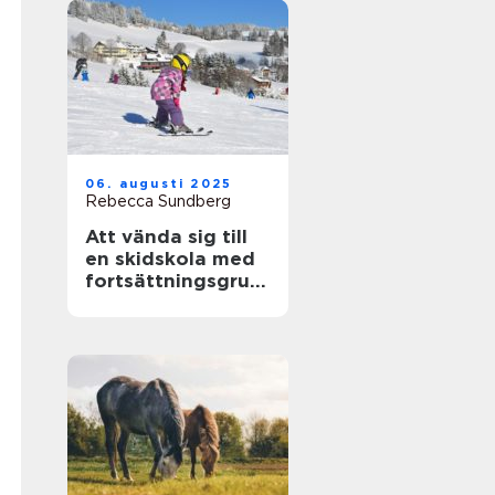
06. augusti 2025
Rebecca Sundberg
Att vända sig till
en skidskola med
fortsättningsgrup
p i Stockholm