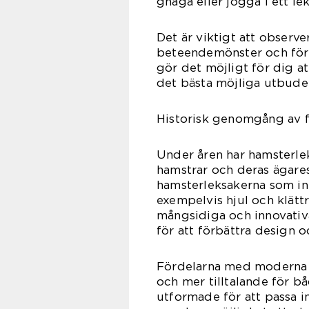
gnaga eller jogga i ett lek
Det är viktigt att observ
beteendemönster och förs
gör det möjligt för dig at
det bästa möjliga utbude
Historisk genomgång av f
Under åren har hamsterlek
hamstrar och deras ägares
hamsterleksakerna som in
exempelvis hjul och klätt
mångsidiga och innovativa
för att förbättra design o
Fördelarna med moderna ha
och mer tilltalande för b
utformade för att passa i