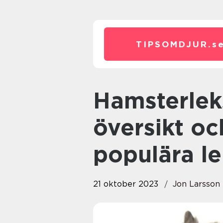
TIPSOMDJUR.
s
Hamsterleksaker: En grundlig
översikt oc
populära l
21 oktober 2023
Jon Larsson