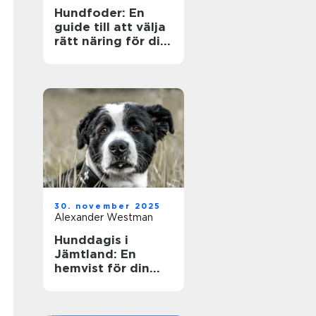
Hundfoder: En
guide till att välja
rätt näring för din
fyrbenta vän
30. november 2025
Alexander Westman
Hunddagis i
Jämtland: En
hemvist för din
fyrfota vän