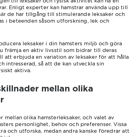
gen till leksaker och fysisk aktivitet kan ha en
rar. Enligt experter kan hamstrar använda upp till
när de har tillgång till stimulerande leksaker och
kas i beteenden såsom utforskning, lek och
oducera leksaker i din hamsters miljö och göra
 främja en aktiv livsstil som bidrar till deras
l att erbjuda en variation av leksaker för att hålla
 intresserad, så att de kan utveckla sin
siskt aktiva.
killnader mellan olika
r
er mellan olika hamsterleksaker, och valet av
sters personlighet, behov och preferenser. Vissa
ttra och utforska, medan andra kanske föredrar att