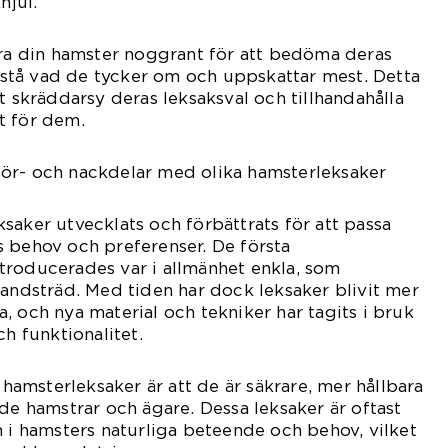
hjul.
era din hamster noggrant för att bedöma deras
tå vad de tycker om och uppskattar mest. Detta
t skräddarsy deras leksaksval och tillhandahålla
t för dem.
ör- och nackdelar med olika hamsterleksaker
saker utvecklats och förbättrats för att passa
 behov och preferenser. De första
troducerades var i allmänhet enkla, som
randsträd. Med tiden har dock leksaker blivit mer
, och nya material och tekniker har tagits i bruk
ch funktionalitet.
msterleksaker är att de är säkrare, mer hållbara
åde hamstrar och ägare. Dessa leksaker är oftast
n i hamsters naturliga beteende och behov, vilket