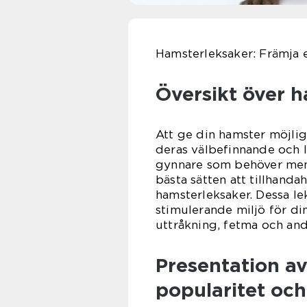
Hamsterleksaker: Främja en
Översikt över 
Att ge din hamster möjlig
deras välbefinnande och l
gynnare som behöver menta
bästa sätten att tillhand
hamsterleksaker. Dessa le
stimulerande miljö för din 
uttråkning, fetma och an
Presentation av
popularitet och