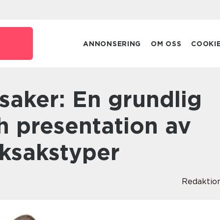
e
ANNONSERING
OM OSS
COOKI
h presentation av
eksakstyper
Redaktio