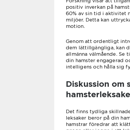
Forskning visar att tillgån
positiv inverkan på hamst
60% av sin tid i aktivitet 
miljöer. Detta kan uttryc
motion.
Genom att ordentligt intr
dem lättillgängliga, kan du
allmänna välmående. Se til
din hamster engagerad och
intelligens och hålla sig fy
Diskussion om s
hamsterleksake
Det finns tydliga skillnad
leksaker beror på din ham
hamstrar föredrar att klä