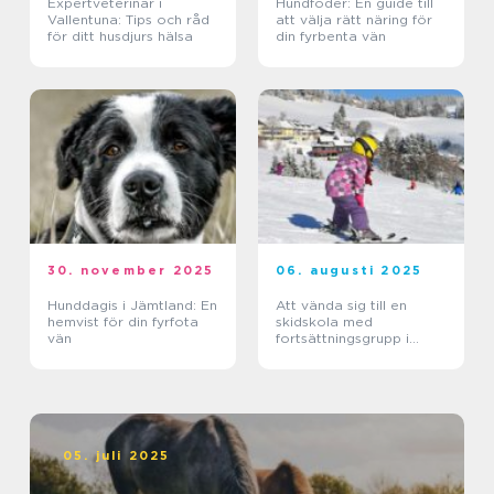
Expertveterinär i
Hundfoder: En guide till
Vallentuna: Tips och råd
att välja rätt näring för
för ditt husdjurs hälsa
din fyrbenta vän
30. november 2025
06. augusti 2025
Hunddagis i Jämtland: En
Att vända sig till en
hemvist för din fyrfota
skidskola med
vän
fortsättningsgrupp i
Stockholm
05. juli 2025