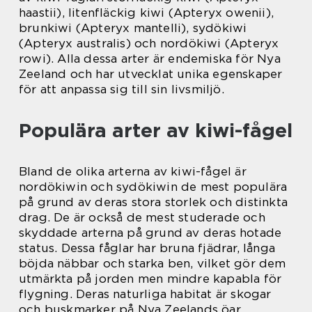
haastii), litenfläckig kiwi (Apteryx owenii),
brunkiwi (Apteryx mantelli), sydökiwi
(Apteryx australis) och nordökiwi (Apteryx
rowi). Alla dessa arter är endemiska för Nya
Zeeland och har utvecklat unika egenskaper
för att anpassa sig till sin livsmiljö.
Populära arter av kiwi-fågel
Bland de olika arterna av kiwi-fågel är
nordökiwin och sydökiwin de mest populära
på grund av deras stora storlek och distinkta
drag. De är också de mest studerade och
skyddade arterna på grund av deras hotade
status. Dessa fåglar har bruna fjädrar, långa
böjda näbbar och starka ben, vilket gör dem
utmärkta på jorden men mindre kapabla för
flygning. Deras naturliga habitat är skogar
och buskmarker på Nya Zeelands öar.