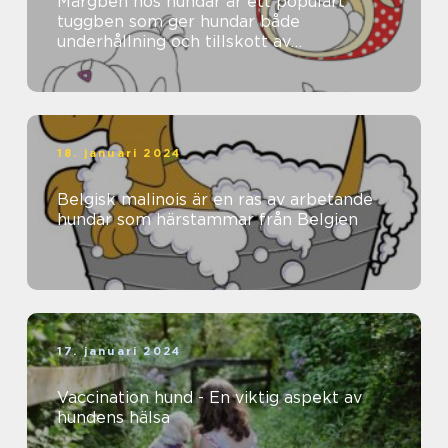
Märgben hos hundar är ett populärt
tuggben som ger hundar både
underhållning och tillskott av
näringsämnen
18. januari 2024
Belgisk malinois är en ras av arbetande
hundar som härstammar från Belgien
17. januari 2024
Vaccination hund - En viktig aspekt av
hundens hälsa