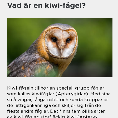
Vad är en kiwi-fågel?
Kiwi-fågeln tillhör en speciell grupp fåglar
som kallas kiwifåglar (Apterygidae). Med sina
små vingar, långa näbb och runda kroppar är
de lättigenkännliga och skiljer sig från de
flesta andra fåglar. Det finns fem olika arter
av kiwi-fåglar: storfläckig kiwi (Apteryx