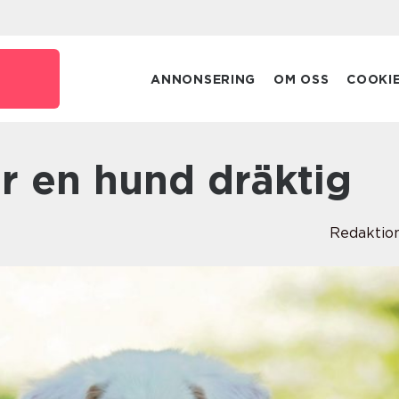
e
ANNONSERING
OM OSS
COOKI
är en hund dräktig
Redaktio