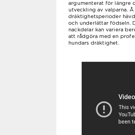
argumenterat för längre d
utveckling av valparna. Å
dräktighetsperioder hävda
och underlättar födseln. D
nackdelar kan variera bero
att rådgöra med en profes
hundars dräktighet.