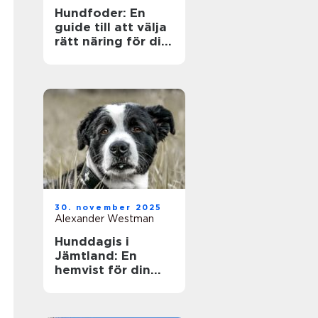
Hundfoder: En
guide till att välja
rätt näring för din
fyrbenta vän
30. november 2025
Alexander Westman
Hunddagis i
Jämtland: En
hemvist för din
fyrfota vän