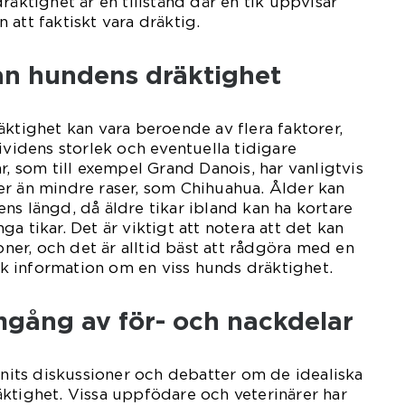
räktighet är en tillstånd där en tik uppvisar
 att faktiskt vara dräktig.
lan hundens dräktighet
äktighet kan vara beroende av flera faktorer,
ividens storlek och eventuella tidigare
r, som till exempel Grand Danois, har vanligtvis
er än mindre raser, som Chihuahua. Ålder kan
ns längd, då äldre tikar ibland kan ha kortare
a tikar. Det är viktigt att notera att det kan
ioner, och det är alltid bäst att rådgöra med en
fik information om en viss hunds dräktighet.
mgång av för- och nackdelar
unnits diskussioner och debatter om de idealiska
ktighet. Vissa uppfödare och veterinärer har