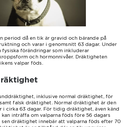
n period då en tik är gravid och bärande på
fruktning och varar i genomsnitt 63 dagar. Under
 fysiska förändringar som inkluderar
 kroppsform och hormonnivåer. Dräktigheten
ikens valpar föds.
räktighet
unddräktighet, inklusive normal dräktighet, för
t samt falsk dräktighet. Normal dräktighet är den
 i cirka 63 dagar. För tidig dräktighet, även känd
kan inträffa om valparna föds före 56 dagars
, sen dräktighet innebär att valparna föds efter 70