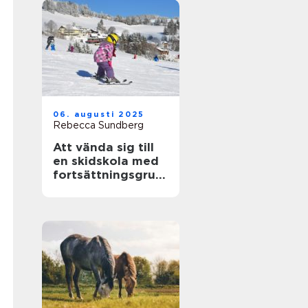
06. augusti 2025
Rebecca Sundberg
Att vända sig till
en skidskola med
fortsättningsgrup
p i Stockholm