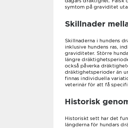
dagars dräktighet. Falsk d
symtom på graviditet utan
Skillnader mel
Skillnaderna i hundens dr
inklusive hundens ras, ind
graviditeter. Större hunda
längre dräktighetsperiod
också påverka dräktighete
dräktighetsperioder än ung
finnas individuella variat
veterinär för att få speci
Historisk geno
Historiskt sett har det f
längderna för hundars drä