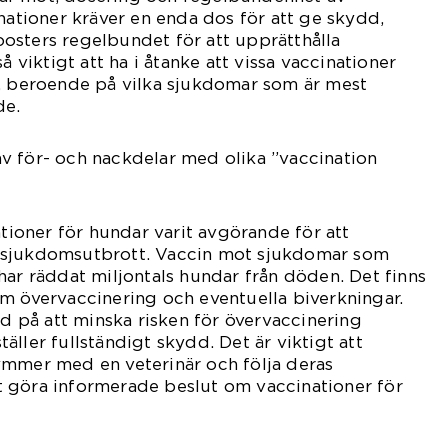
inationer kräver en enda dos för att ge skydd,
osters regelbundet för att upprätthålla
å viktigt att ha i åtanke att vissa vaccinationer
a, beroende på vilka sjukdomar som är mest
de.
v för- och nackdelar med olika ”vaccination
ationer för hundar varit avgörande för att
 sjukdomsutbrott. Vaccin mot sjukdomar som
har räddat miljontals hundar från döden. Det finns
m övervaccinering och eventuella biverkningar.
ad på att minska risken för övervaccinering
ller fullständigt skydd. Det är viktigt att
ymmer med en veterinär och följa deras
 göra informerade beslut om vaccinationer för