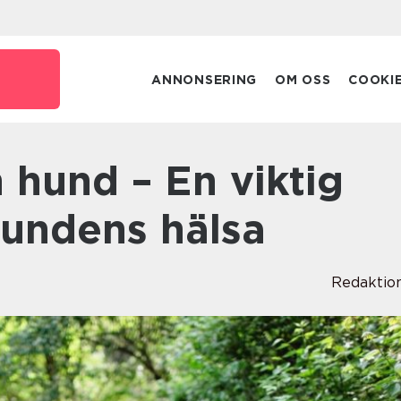
e
ANNONSERING
OM OSS
COOKI
hundens hälsa
Redaktio