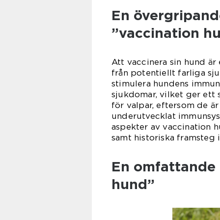
En övergripande
”vaccination h
Att vaccinera sin hund är 
från potentiellt farliga 
stimulera hundens immun
sjukdomar, vilket ger ett
för valpar, eftersom de är
underutvecklat immunsyste
aspekter av vaccination h
samt historiska framsteg
En omfattande 
hund”