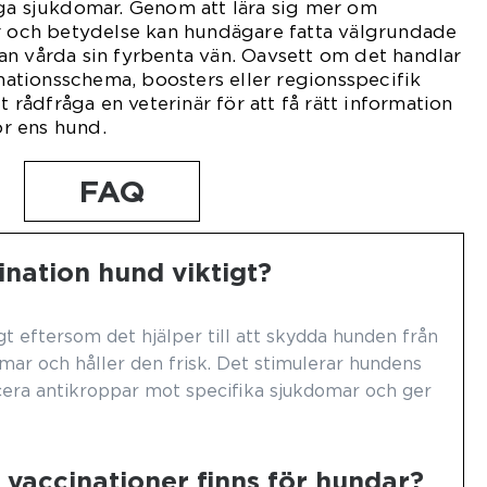
iga sjukdomar. Genom att lära sig mer om
er och betydelse kan hundägare fatta välgrundade
an vårda sin fyrbenta vän. Oavsett om det handlar
tionsschema, boosters eller regionsspecifik
t rådfråga en veterinär för att få rätt information
r ens hund.
FAQ
cination hund viktigt?
gt eftersom det hjälper till att skydda hunden från
omar och håller den frisk. Det stimulerar hundens
ra antikroppar mot specifika sjukdomar och ger
v vaccinationer finns för hundar?