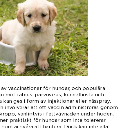
r av vaccinationer för hundar, och populära
cin mot rabies, parvovirus, kennelhosta och
 kan ges i form av injektioner eller nässpray.
ch involverar att ett vaccin administreras genom
s kropp, vanligtvis i fettvävnaden under huden.
er praktiskt för hundar som inte tolererar
e som är svåra att hantera. Dock kan inte alla