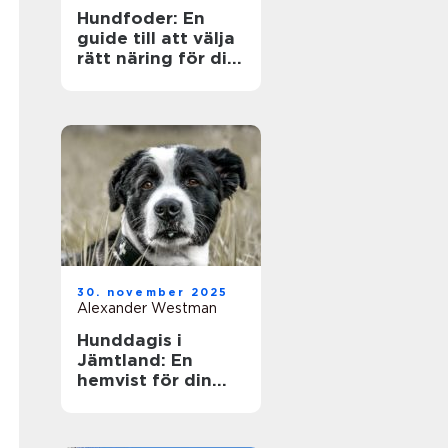
Hundfoder: En
guide till att välja
rätt näring för din
fyrbenta vän
30. november 2025
Alexander Westman
Hunddagis i
Jämtland: En
hemvist för din
fyrfota vän