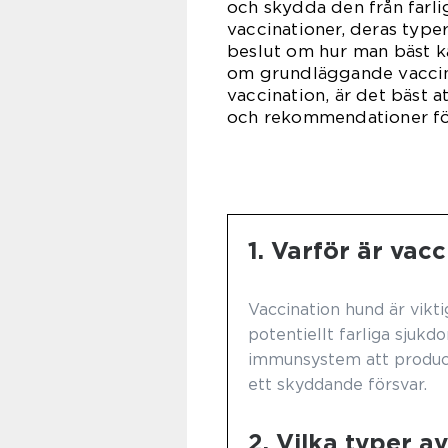
och skydda den från farl
vaccinationer, deras typ
beslut om hur man bäst k
om grundläggande vaccina
vaccination, är det bäst at
och rekommendationer fö
1. Varför är vac
Vaccination hund är vikti
potentiellt farliga sjukd
immunsystem att produce
ett skyddande försvar.
2. Vilka typer a