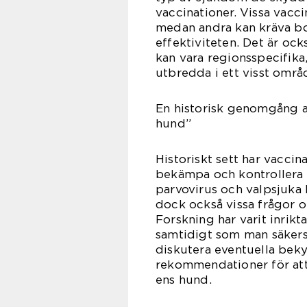
vaccinationer. Vissa vacc
medan andra kan kräva bo
effektiviteten. Det är ocks
kan vara regionsspecifik
utbredda i ett visst områ
En historisk genomgång a
hund”
Historiskt sett har vaccin
bekämpa och kontrollera
parvovirus och valpsjuka 
dock också vissa frågor o
Forskning har varit inrikt
samtidigt som man säkerstä
diskutera eventuella bek
rekommendationer för att
ens hund.