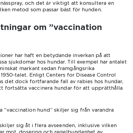
ässpray, och det är viktigt att konsultera en
vilken metod som passar bäst för hunden.
ätningar om ”vaccination
ationer har haft en betydande inverkan på att
sa sjukdomar hos hundar. Till exempel har antalet
 minskat markant sedan framgångsrika
1950-talet. Enligt Centers for Disease Control
s det dock fortfarande fall av rabies hos hundar,
tt fortsätta vaccinera hundar för att upprätthålla
a ”vaccination hund” skiljer sig från varandra
kiljer sig åt i flera avseenden, inklusive vilken
ar mot, dosering och regelbundenhet av