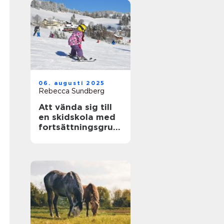
06. augusti 2025
Rebecca Sundberg
Att vända sig till
en skidskola med
fortsättningsgrup
p i Stockholm