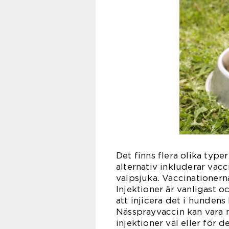
Det finns flera olika type
alternativ inkluderar vac
valpsjuka. Vaccinationerna
Injektioner är vanligast o
att injicera det i hunden
Nässprayvaccin kan vara m
injektioner väl eller för d