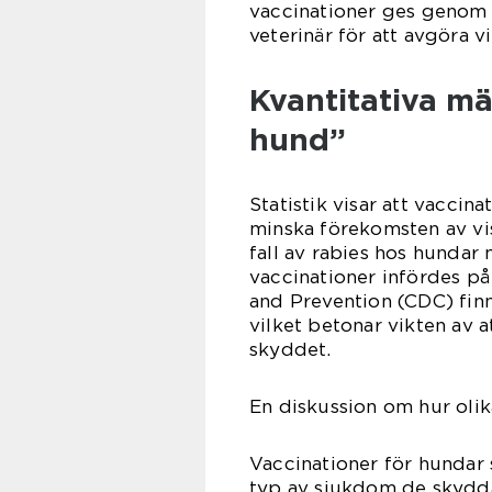
vaccinationer ges genom n
veterinär för att avgöra 
Kvantitativa m
hund”
Statistik visar att vaccin
minska förekomsten av vis
fall av rabies hos hundar
vaccinationer infördes på 
and Prevention (CDC) finn
vilket betonar vikten av a
skyddet.
En diskussion om hur olik
Vaccinationer för hundar s
typ av sjukdom de skydd