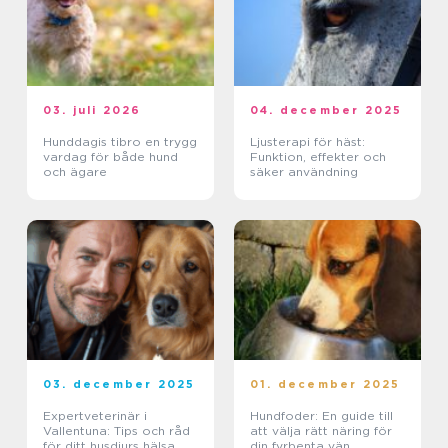
03. juli 2026
04. december 2025
Hunddagis tibro en trygg
Ljusterapi för häst:
vardag för både hund
Funktion, effekter och
och ägare
säker användning
03. december 2025
01. december 2025
Expertveterinär i
Hundfoder: En guide till
Vallentuna: Tips och råd
att välja rätt näring för
för ditt husdjurs hälsa
din fyrbenta vän