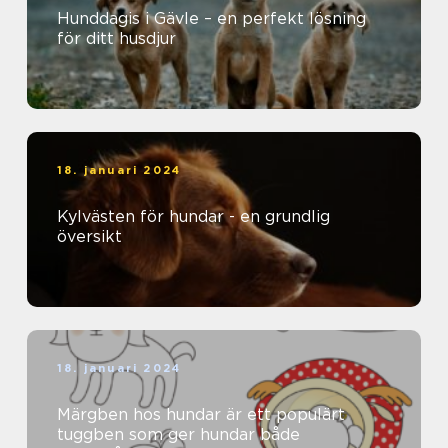
Hunddagis i Gävle – en perfekt lösning
för ditt husdjur
18. januari 2024
Kylvästen för hundar - en grundlig
översikt
18. januari 2024
Märgben hos hundar är ett populärt
tuggben som ger hundar både