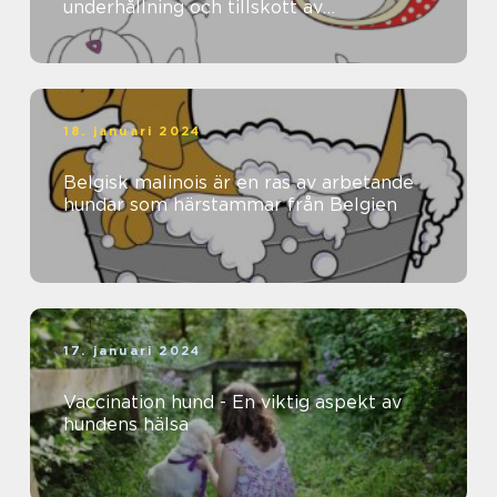
underhållning och tillskott av
näringsämnen
18. januari 2024
Belgisk malinois är en ras av arbetande
hundar som härstammar från Belgien
17. januari 2024
Vaccination hund - En viktig aspekt av
hundens hälsa