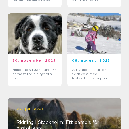
30. november 2025
06. augusti 2025
Hunddagis i Jämtland: En
Att vända sig till en
hemvist för din fyrfota
skidskola med
vän
fortsättningsgrupp i
Stockholm
05. juli 2025
Ridning i Stockholm: Ett paradis för
hästälskare