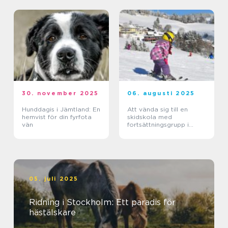
30. november 2025
06. augusti 2025
Hunddagis i Jämtland: En
Att vända sig till en
hemvist för din fyrfota
skidskola med
vän
fortsättningsgrupp i
Stockholm
05. juli 2025
Ridning i Stockholm: Ett paradis för
hästälskare