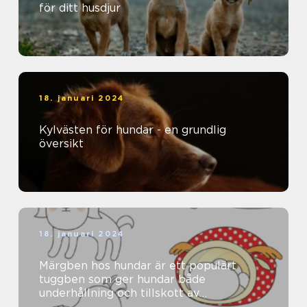
för ditt husdjur
18. januari 2024
Kylvästen för hundar - en grundlig
översikt
18. januari 2024
Märgben hos hundar är ett populärt
tuggben som ger hundar både
underhållning och tillskott av
näringsämnen