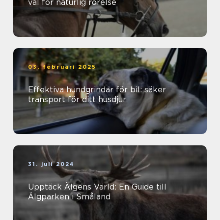
val för naturlig rörelse
03. februari 2025
Effektiva hundgrindar för bil: säker
transport för ditt husdjur
31. juli 2024
Upptäck Älgens Värld: En Guide till
Älgparken i Småland