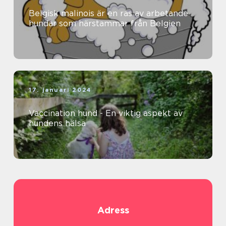
Belgisk malinois är en ras av arbetande
hundar som härstammar från Belgien
17. januari 2024
Vaccination hund - En viktig aspekt av
hundens hälsa
Adress