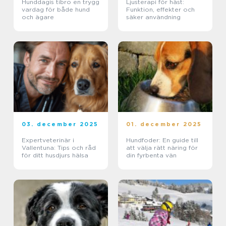
Hunddagis tibro en trygg
Ljusterapi för häst:
vardag för både hund
Funktion, effekter och
och ägare
säker användning
03. december 2025
01. december 2025
Expertveterinär i
Hundfoder: En guide till
Vallentuna: Tips och råd
att välja rätt näring för
för ditt husdjurs hälsa
din fyrbenta vän