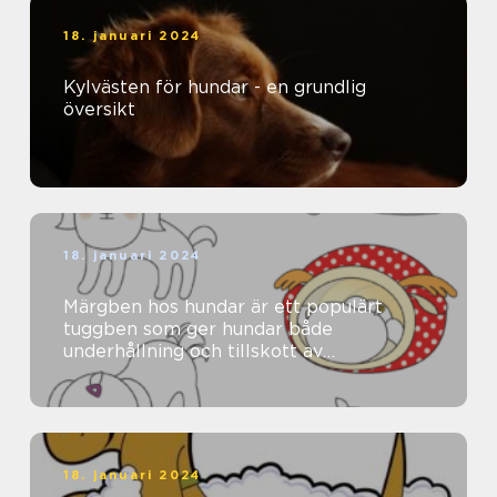
18. januari 2024
Kylvästen för hundar - en grundlig
översikt
18. januari 2024
Märgben hos hundar är ett populärt
tuggben som ger hundar både
underhållning och tillskott av
näringsämnen
18. januari 2024