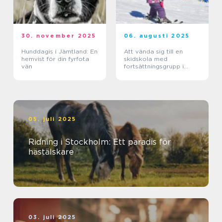
30. november 2025
06. augusti 2025
Hunddagis i Jämtland: En
Att vända sig till en
hemvist för din fyrfota
skidskola med
vän
fortsättningsgrupp i
Stockholm
05. juli 2025
Ridning i Stockholm: Ett paradis för
hästälskare
03. juli 2025