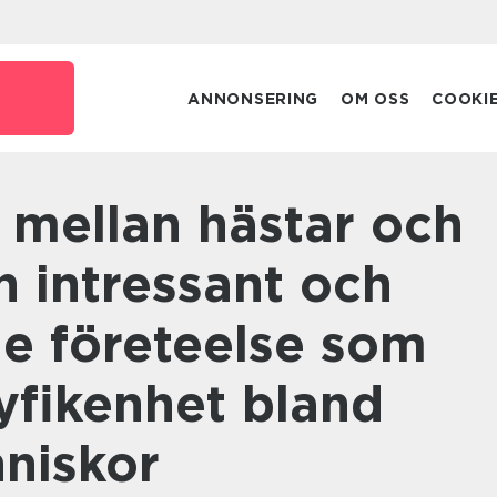
e
ANNONSERING
OM OSS
COOKI
n intressant och
de företeelse som
yfikenhet bland
niskor