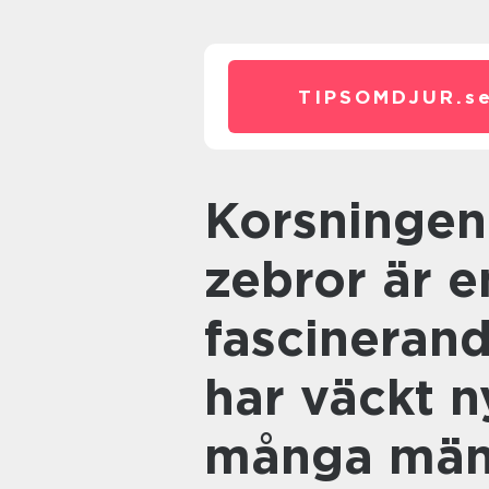
TIPSOMDJUR.
s
Korsningen mellan hästar och
zebror är e
fascineran
har väckt n
många män