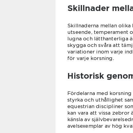
Skillnader mell
Skillnaderna mellan olika
utseende, temperament oc
lugna och lätthanterliga 
skygga och svåra att tämja
variationer inom varje ind
för varje korsning.
Historisk geno
Fördelarna med korsning 
styrka och uthållighet sa
equestrian discipliner so
kan vara att vissa zebror 
känsla av självbevarelsedri
avelsexemplar av hög kval