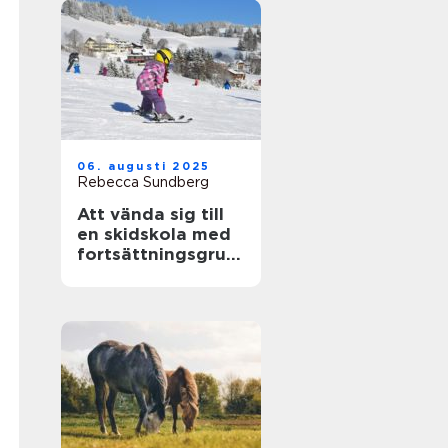
06. augusti 2025
Rebecca Sundberg
Att vända sig till
en skidskola med
fortsättningsgrup
p i Stockholm