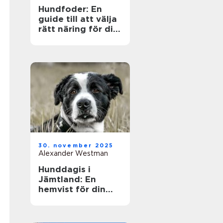
Hundfoder: En
guide till att välja
rätt näring för din
fyrbenta vän
30. november 2025
Alexander Westman
Hunddagis i
Jämtland: En
hemvist för din
fyrfota vän