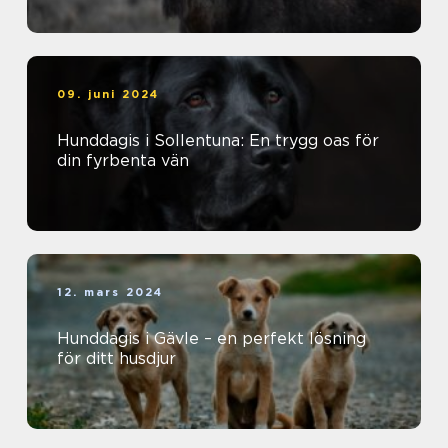
09. juni 2024
Hunddagis i Sollentuna: En trygg oas för
din fyrbenta vän
12. mars 2024
Hunddagis i Gävle – en perfekt lösning
för ditt husdjur