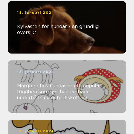
18. januari 2024
Kylvästen för hundar - en grundlig
översikt
18. januari 2024
Märgben hos hundar är ett populärt
tuggben som ger hundar både
underhållning och tillskott av
näringsämnen
18. januari 2024