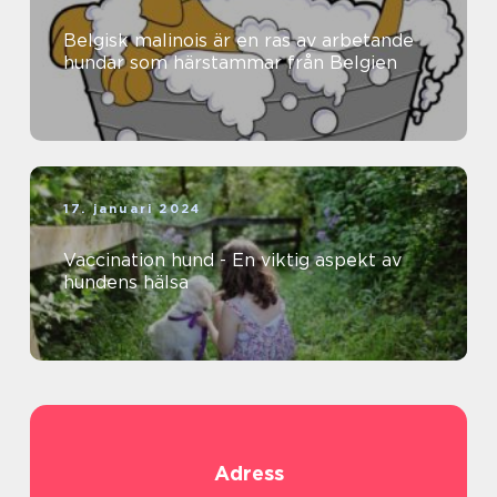
Belgisk malinois är en ras av arbetande
hundar som härstammar från Belgien
17. januari 2024
Vaccination hund - En viktig aspekt av
hundens hälsa
Adress