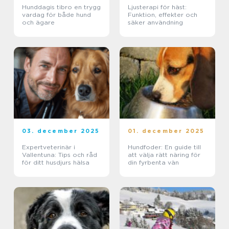
Hunddagis tibro en trygg
Ljusterapi för häst:
vardag för både hund
Funktion, effekter och
och ägare
säker användning
03. december 2025
01. december 2025
Expertveterinär i
Hundfoder: En guide till
Vallentuna: Tips och råd
att välja rätt näring för
för ditt husdjurs hälsa
din fyrbenta vän