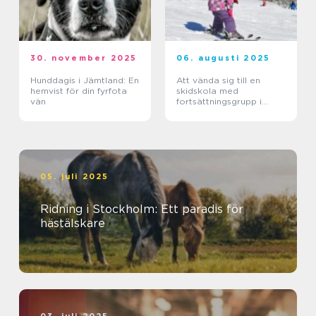
30. november 2025
06. augusti 2025
Hunddagis i Jämtland: En
Att vända sig till en
hemvist för din fyrfota
skidskola med
vän
fortsättningsgrupp i
Stockholm
05. juli 2025
Ridning i Stockholm: Ett paradis för
hästälskare
03. juli 2025