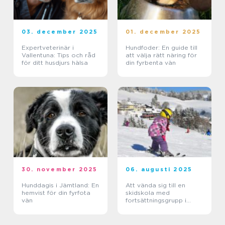
03. december 2025
01. december 2025
Expertveterinär i
Hundfoder: En guide till
Vallentuna: Tips och råd
att välja rätt näring för
för ditt husdjurs hälsa
din fyrbenta vän
30. november 2025
06. augusti 2025
Hunddagis i Jämtland: En
Att vända sig till en
hemvist för din fyrfota
skidskola med
vän
fortsättningsgrupp i
Stockholm