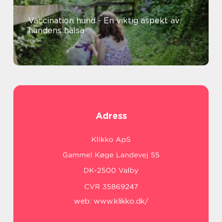
Vaccination hund - En viktig aspekt av
hundens hälsa
Adress
web:
www.klikko.dk/