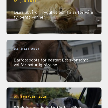
01. juli 2025
Djursjukvård: Trygghet och hälsa för våra
fyrbenta vänner
04. mars 2025
Barfotaboots för hästar: Ett skonsamt
val för naturlig rörelse
03. februari 2025
Effektiva hundgrindar för bil: säker