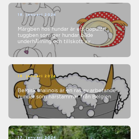
18. januari 2024
Märgben hos hundar är ett populärt
tuggben som ger hundar både
underhållning och tillskott av
näringsämnen
18. januari 2024
Belgisk malinois är en ras av arbetande
hundar som härstammar från Belgien
17. januari 2024