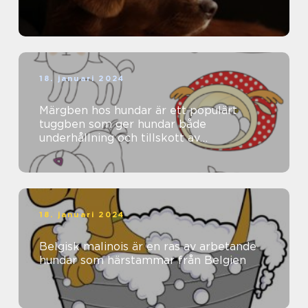
18. januari 2024
Märgben hos hundar är ett populärt
tuggben som ger hundar både
underhållning och tillskott av
näringsämnen
18. januari 2024
Belgisk malinois är en ras av arbetande
hundar som härstammar från Belgien