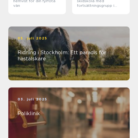
hemvist för din fyrfota
skidskola med
vän
fortsättningsgrupp i
Stockholm
05. juli 2025
Ridning i Stockholm: Ett paradis för
hästälskare
03. juli 2025
Poliklinik