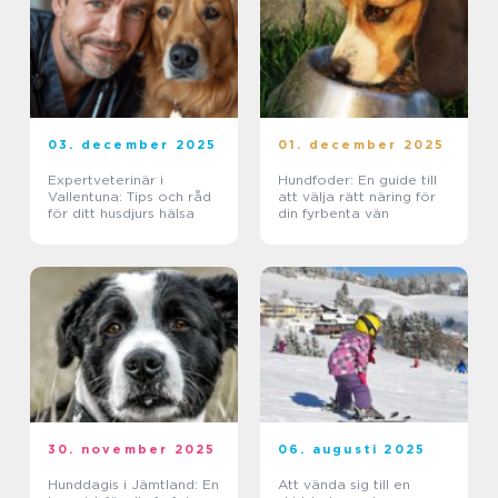
03. december 2025
01. december 2025
Expertveterinär i
Hundfoder: En guide till
Vallentuna: Tips och råd
att välja rätt näring för
för ditt husdjurs hälsa
din fyrbenta vän
30. november 2025
06. augusti 2025
Hunddagis i Jämtland: En
Att vända sig till en