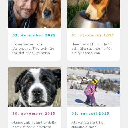
03. december 2025
01. december 2025
Expertveterinär i
Hundfoder: En guide till
Vallentuna: Tips och råd
att välja rätt näring för
för ditt husdjurs hälsa
din fyrbenta vän
30. november 2025
06. augusti 2025
Hunddagis i Jämtland: En
Att vända sig till en
hemvist för din fyrfota
skidskola med