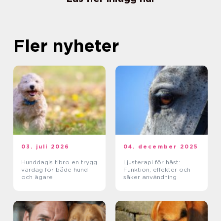
Fler nyheter
03. juli 2026
04. december 2025
Hunddagis tibro en trygg
Ljusterapi för häst:
vardag för både hund
Funktion, effekter och
och ägare
säker användning