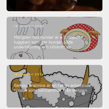
18. januari 2024
Märgben hos hundar är ett populärt
tuggben som ger hundar både
underhållning och tillskott av
näringsämnen
18. januari 2024
Belgisk malinois är en ras av arbetande
hundar som härstammar från Belgien