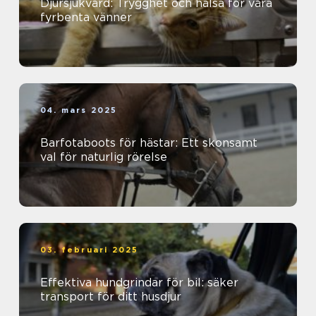
Djursjukvård: Trygghet och hälsa för våra
fyrbenta vänner
04. mars 2025
Barfotaboots för hästar: Ett skonsamt
val för naturlig rörelse
03. februari 2025
Effektiva hundgrindar för bil: säker
transport för ditt husdjur