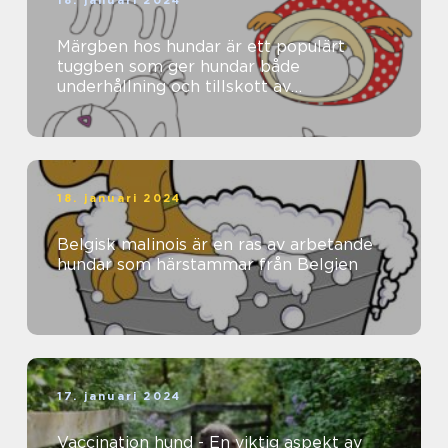
Märgben hos hundar är ett populärt
tuggben som ger hundar både
underhållning och tillskott av
näringsämnen
18. januari 2024
Belgisk malinois är en ras av arbetande
hundar som härstammar från Belgien
17. januari 2024
Vaccination hund - En viktig aspekt av