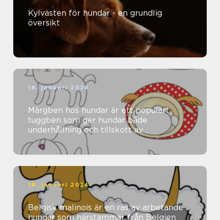
Kylvästen för hundar - en grundlig
översikt
18. januari 2024
Märgben hos hundar är ett populärt
tuggben som ger hundar både
underhållning och tillskott av
näringsämnen
18. januari 2024
Belgisk malinois är en ras av arbetande
hundar som härstammar från Belgien