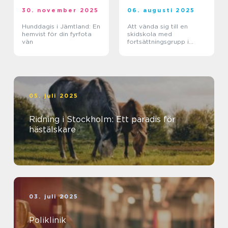
30. november 2025
06. augusti 2025
Hunddagis i Jämtland: En
Att vända sig till en
hemvist för din fyrfota
skidskola med
vän
fortsättningsgrupp i
Stockholm
05. juli 2025
Ridning i Stockholm: Ett paradis för
hästälskare
03. juli 2025
Poliklinik