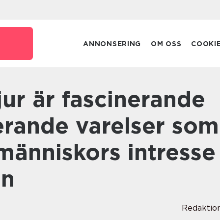
e
ANNONSERING
OM OSS
COOKI
rande varelser som
människors intresse 
en
Redaktio