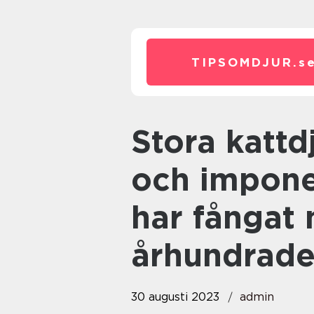
TIPSOMDJUR.
s
Stora kattdjur är fascinerande
och impone
har fångat 
århundrad
30 augusti 2023
admin