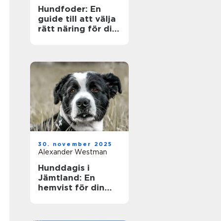
Hundfoder: En
guide till att välja
rätt näring för din
fyrbenta vän
30. november 2025
Alexander Westman
Hunddagis i
Jämtland: En
hemvist för din
fyrfota vän