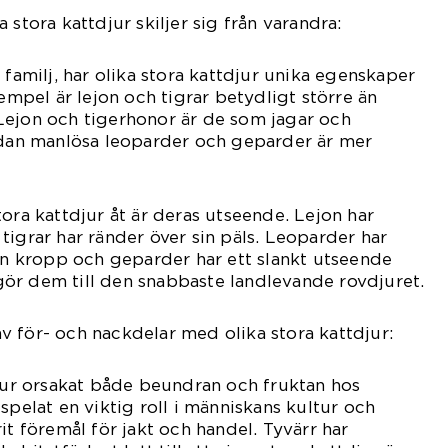
 stora kattdjur skiljer sig från varandra:
 familj, har olika stora kattdjur unika egenskaper
xempel är lejon och tigrar betydligt större än
Lejon och tigerhonor är de som jagar och
medan manlösa leoparder och geparder är mer
tora kattdjur åt är deras utseende. Lejon har
tigrar har ränder över sin päls. Leoparder har
sin kropp och geparder har ett slankt utseende
ör dem till den snabbaste landlevande rovdjuret.
 för- och nackdelar med olika stora kattdjur:
djur orsakat både beundran och fruktan hos
spelat en viktig roll i människans kultur och
it föremål för jakt och handel. Tyvärr har