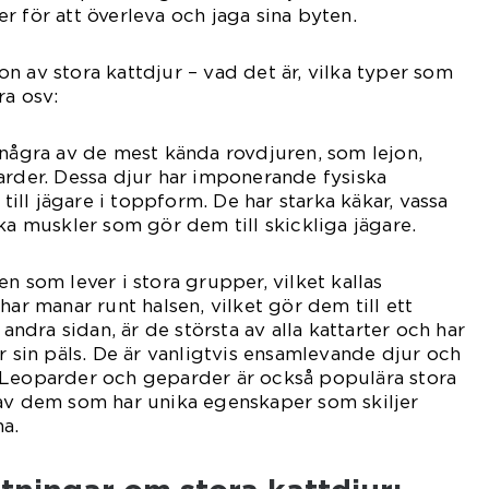
r för att överleva och jaga sina byten.
n av stora kattdjur – vad det är, vilka typer som
ra osv:
 några av de mest kända rovdjuren, som lejon,
arder. Dessa djur har imponerande fysiska
ll jägare i toppform. De har starka käkar, vassa
ka muskler som gör dem till skickliga jägare.
n som lever i stora grupper, vilket kallas
har manar runt halsen, vilket gör dem till ett
 andra sidan, är de största av alla kattarter och har
r sin päls. De är vanligtvis ensamlevande djur och
 Leoparder och geparder är också populära stora
 av dem som har unika egenskaper som skiljer
a.