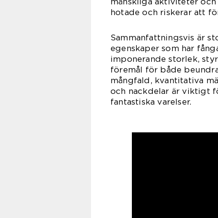
mänskliga aktiviteter och h
hotade och riskerar att fö
Sammanfattningsvis är sto
egenskaper som har fånga
imponerande storlek, styr
föremål för både beundran
mångfald, kvantitativa mä
och nackdelar är viktigt f
fantastiska varelser.