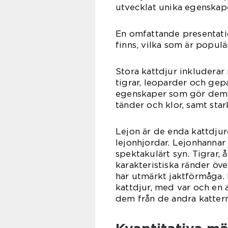
utvecklat unika egenskape
En omfattande presentatio
finns, vilka som är populä
Stora kattdjur inkluderar
tigrar, leoparder och gep
egenskaper som gör dem ti
tänder och klor, samt star
Lejon är de enda kattdjure
lejonhjordar. Lejonhannar 
spektakulärt syn. Tigrar, å
karakteristiska ränder öve
har utmärkt jaktförmåga.
kattdjur, med var och en
dem från de andra kattern