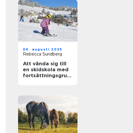
06. augusti 2025
Rebecca Sundberg
Att vända sig till
en skidskola med
fortsättningsgrup
p i Stockholm