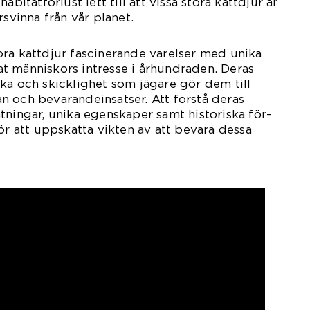
abitatförlust lett till att vissa stora kattdjur är
rsvinna från vår planet.
ra kattdjur fascinerande varelser med unika
t människors intresse i århundraden. Deras
ka och skicklighet som jägare gör dem till
 och bevarandeinsatser. Att förstå deras
tningar, unika egenskaper samt historiska för-
ör att uppskatta vikten av att bevara dessa