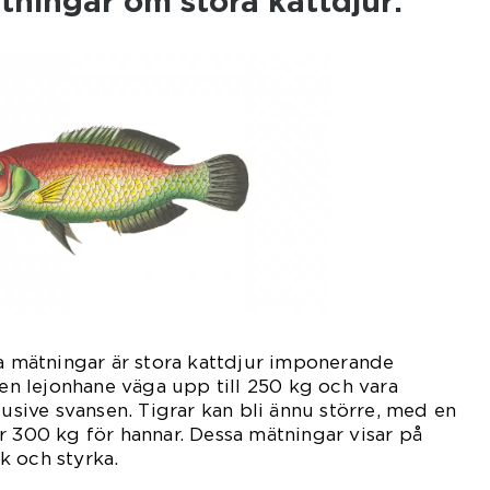
tningar om stora kattdjur:
va mätningar är stora kattdjur imponerande
 en lejonhane väga upp till 250 kg och vara
lusive svansen. Tigrar kan bli ännu större, med en
r 300 kg för hannar. Dessa mätningar visar på
k och styrka.