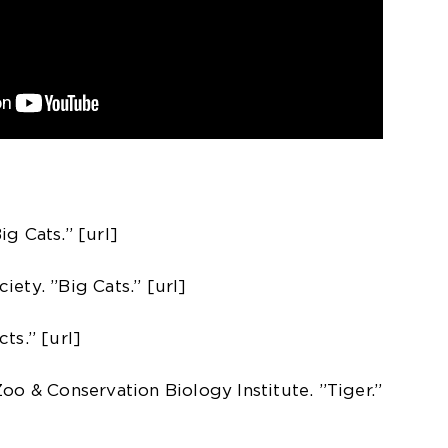
g Cats.” [url]
ety. ”Big Cats.” [url]
ts.” [url]
oo & Conservation Biology Institute. ”Tiger.”