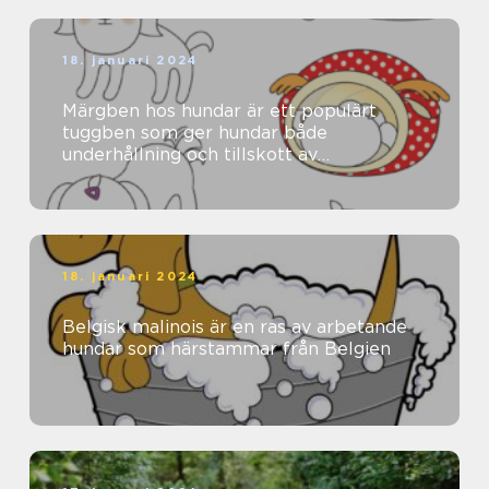
18. januari 2024
Märgben hos hundar är ett populärt
tuggben som ger hundar både
underhållning och tillskott av
näringsämnen
18. januari 2024
Belgisk malinois är en ras av arbetande
hundar som härstammar från Belgien