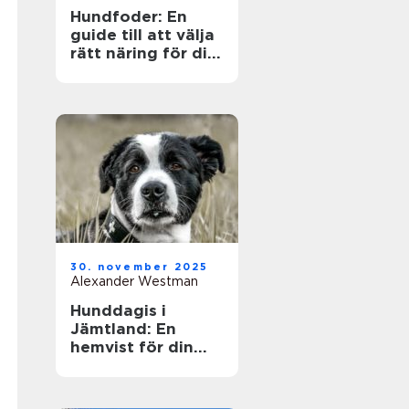
Hundfoder: En
guide till att välja
rätt näring för din
fyrbenta vän
30. november 2025
Alexander Westman
Hunddagis i
Jämtland: En
hemvist för din
fyrfota vän