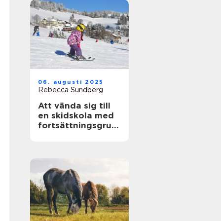
06. augusti 2025
Rebecca Sundberg
Att vända sig till
en skidskola med
fortsättningsgrup
p i Stockholm