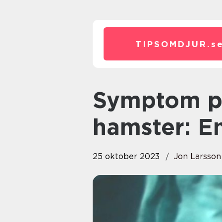
TIPSOMDJUR.
s
Symptom på en döende
hamster: En
25 oktober 2023
Jon Larsson