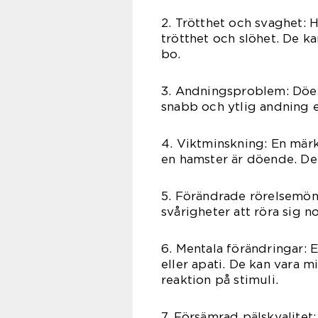
2. Trötthet och svaghet: 
trötthet och slöhet. De ka
bo.
3. Andningsproblem: Döe
snabb och ytlig andning 
4. Viktminskning: En märkb
en hamster är döende. De
5. Förändrade rörelsemöns
svårigheter att röra sig n
6. Mentala förändringar: 
eller apati. De kan vara 
reaktion på stimuli.
7. Försämrad pälskvalitet