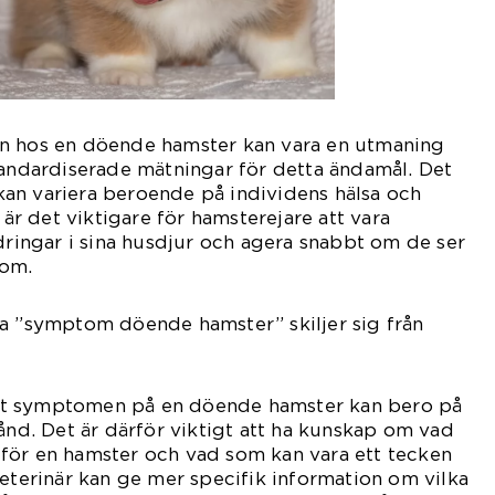
n hos en döende hamster kan vara en utmaning
tandardiserade mätningar för detta ändamål. Det
an variera beroende på individens hälsa och
t är det viktigare för hamsterejare att vara
ngar i sina husdjur och agera snabbt om de ser
tom.
ka ”symptom döende hamster” skiljer sig från
å att symptomen på en döende hamster kan bero på
tånd. Det är därför viktigt att ha kunskap om vad
för en hamster och vad som kan vara ett tecken
veterinär kan ge mer specifik information om vilka