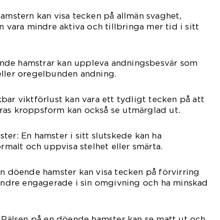
Hamstern kan visa tecken på allmän svaghet,
n vara mindre aktiva och tillbringa mer tid i sitt
nde hamstrar kan uppleva andningsbesvär som
eller oregelbunden andning.
ar viktförlust kan vara ett tydligt tecken på att
ras kroppsform kan också se utmärglad ut.
ter: En hamster i sitt slutskede kan ha
ormalt och uppvisa stelhet eller smärta.
En döende hamster kan visa tecken på förvirring
mindre engagerade i sin omgivning och ha minskad
: Pälsen på en döende hamster kan se matt ut och