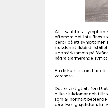
Att kvantifiera symptome
eftersom det inte finns s
beror på att symptomen k
sjukdomstillstånd. Iställe
uppmärksamma på förändri
några alarmerande symp
En diskussion om hur oli
varandra
Det är viktigt att först
olika sjukdomar och tills
som är normalt beteende 
på allvarlig sjukdom. En 