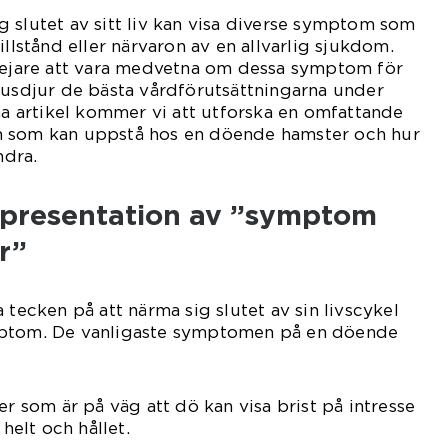
 slutet av sitt liv kan visa diverse symptom som
illstånd eller närvaron av en allvarlig sjukdom.
erejare att vara medvetna om dessa symptom för
husdjur de bästa vårdförutsättningarna under
nna artikel kommer vi att utforska en omfattande
m som kan uppstå hos en döende hamster och hur
ndra.
presentation av ”symptom
r”
 tecken på att närma sig slutet av sin livscykel
mptom. De vanligaste symptomen på en döende
er som är på väg att dö kan visa brist på intresse
 helt och hållet.