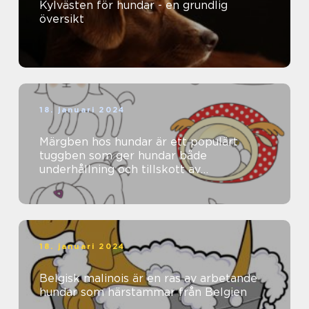
Kylvästen för hundar - en grundlig
översikt
18. januari 2024
Märgben hos hundar är ett populärt
tuggben som ger hundar både
underhållning och tillskott av
näringsämnen
18. januari 2024
Belgisk malinois är en ras av arbetande
hundar som härstammar från Belgien