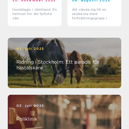
30. november 2025
06. augusti 2025
Hunddagis i Jämtland: En
Att vända sig till en
hemvist för din fyrfota
skidskola med
vän
fortsättningsgrupp i
Stockholm
05. juli 2025
Ridning i Stockholm: Ett paradis för
hästälskare
03. juli 2025
Poliklinik