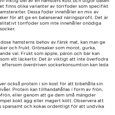
r en viktig del av en hamsters kost och utgör basen
et finns olika varianter av torrfoder som specifikt
hamsterarter. Dessa foder innehåller en mix av
ker för att ge en balanserad näringsprofil. Det är
valitativt torrfoder som inte innehåller onödiga
 socker.
lgodose hamsterns behov av färsk mat, kan man ge
er och frukt. Grönsaker som morot, gurka,
sande val. Frukt som äpple, päron och bär kan
m ett läckertir. Det är viktigt att inte överfodra
 eftersom överdriven sockerkonsumtion kan leda
er också protein i sin kost för att bibehålla sin
åer. Protein kan tillhandahållas i form av frön,
pfrön, eller genom att ge dem små mängder
xempel kokt ägg eller magert kött. Observera att
s sparsamt och kokas ordentligt för att undvika