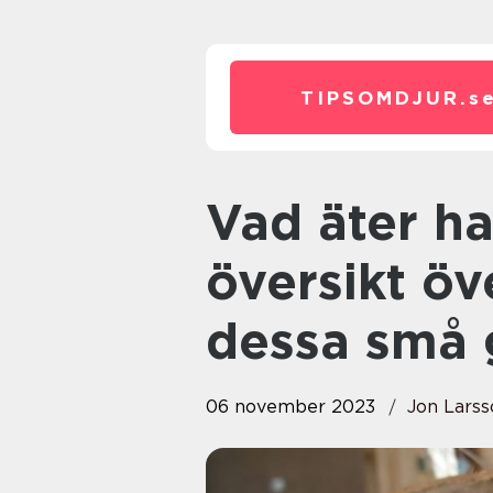
TIPSOMDJUR.
s
Vad äter hamstrar: En grundlig
översikt öv
dessa små 
06 november 2023
Jon Larss