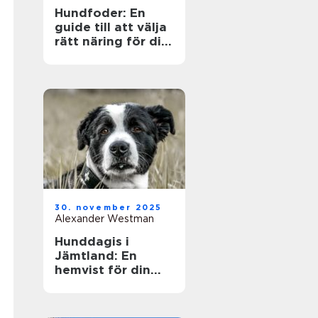
Hundfoder: En
guide till att välja
rätt näring för din
fyrbenta vän
30. november 2025
Alexander Westman
Hunddagis i
Jämtland: En
hemvist för din
fyrfota vän