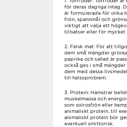
1. Torrfoder: Torrfoder ä
för deras dagliga intag. D
är formulerade för olika 
frön, spannmål och grönsa
viktigt att välja ett högk
tillsatser eller för mycket
2. Färsk mat: För att til
dem små mängder grönsak
paprika och sallad är pas
också ges i små mängder so
dem med dessa livsmedel
till hälsoproblem.
3. Protein: Hamstrar behöv
muskelmassa och energiniv
som solrosfrön eller ham
animaliskt protein, till e
animaliskt protein bör ge
eventuell smittorisk.