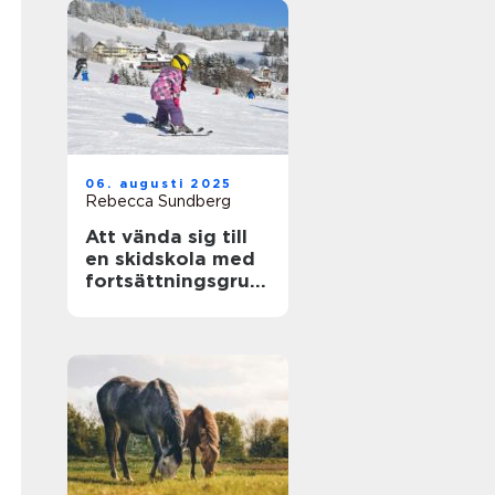
06. augusti 2025
Rebecca Sundberg
Att vända sig till
en skidskola med
fortsättningsgrup
p i Stockholm