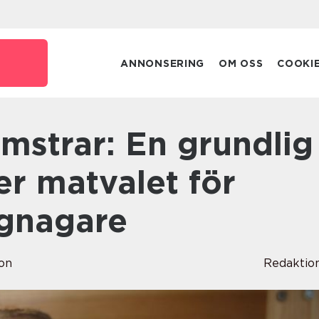
e
ANNONSERING
OM OSS
COOKI
er matvalet för
gnagare
on
Redaktio