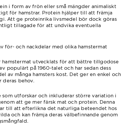
tein i form av frön eller små mängder animaliskt
gt för hamstrar. Protein hjälper till att främja
. Att ge proteinrika livsmedel bör dock göras
ligt tillagade för att undvika eventuella
v för- och nackdelar med olika hamstermat
 hamstermat utvecklats för att bättre tillgodose
ev populärt på 1960-talet och har sedan dess
del av många hamsters kost. Det ger en enkel och
r deras behov.
 som utforskar och inkluderar större variation i
genom att ge mer färsk mat och protein. Denna
r till att efterlikna det naturliga beteendet hos
vilda och kan främja deras välbefinnande genom
gsmångfald.