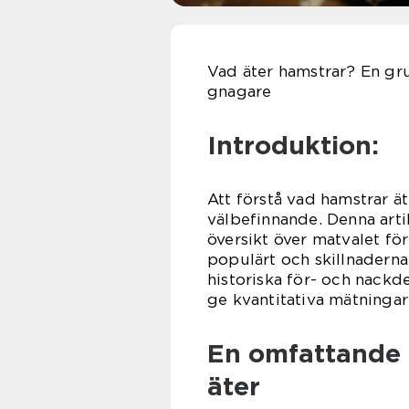
Vad äter hamstrar? En gru
gnagare
Introduktion:
Att förstå vad hamstrar ä
välbefinnande. Denna art
översikt över matvalet för
populärt och skillnadern
historiska för- och nack
ge kvantitativa mätninga
En omfattande 
äter