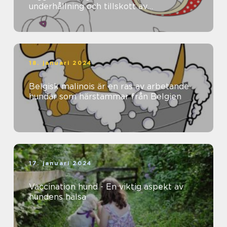
underhållning och tillskott av
näringsämnen
18. januari 2024
Belgisk malinois är en ras av arbetande
hundar som härstammar från Belgien
17. januari 2024
Vaccination hund - En viktig aspekt av
hundens hälsa