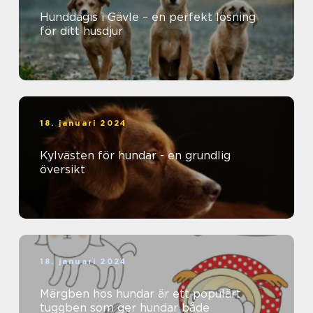
Hunddagis i Gävle – en perfekt lösning
för ditt husdjur
18. januari 2024
Kylvästen för hundar - en grundlig
översikt
18. januari 2024
Märgben hos hundar är ett populärt
tuggben som ger hundar både