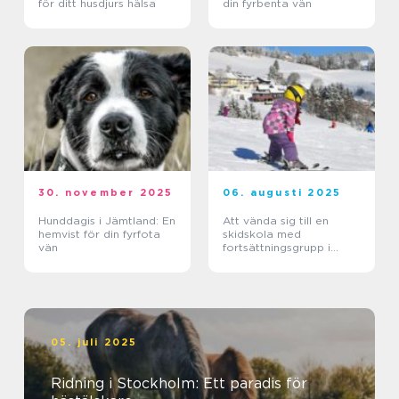
för ditt husdjurs hälsa
din fyrbenta vän
30. november 2025
06. augusti 2025
Hunddagis i Jämtland: En
Att vända sig till en
hemvist för din fyrfota
skidskola med
vän
fortsättningsgrupp i
Stockholm
05. juli 2025
Ridning i Stockholm: Ett paradis för