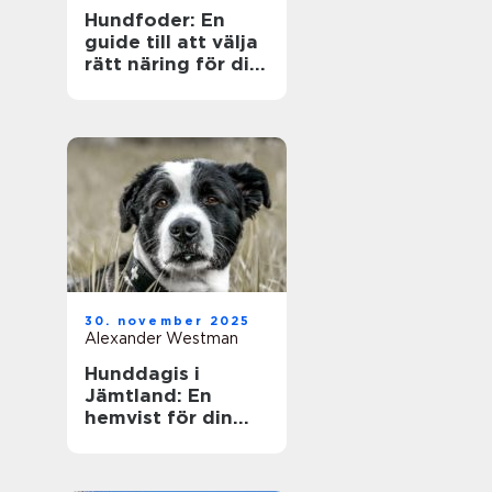
Hundfoder: En
guide till att välja
rätt näring för din
fyrbenta vän
30. november 2025
Alexander Westman
Hunddagis i
Jämtland: En
hemvist för din
fyrfota vän