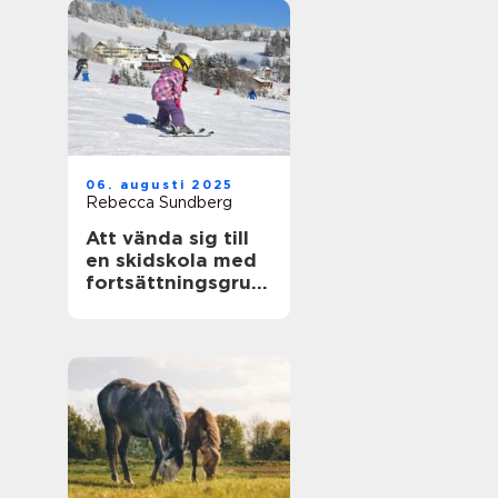
06. augusti 2025
Rebecca Sundberg
Att vända sig till
en skidskola med
fortsättningsgrup
p i Stockholm