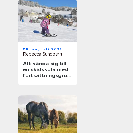
06. augusti 2025
Rebecca Sundberg
Att vända sig till
en skidskola med
fortsättningsgrup
p i Stockholm