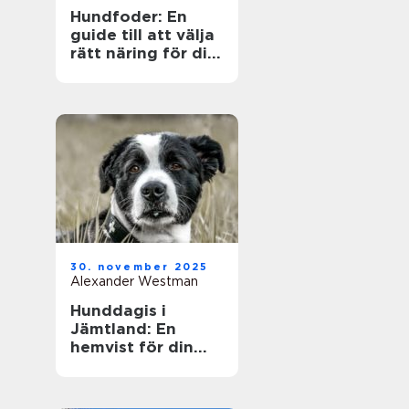
Hundfoder: En
guide till att välja
rätt näring för din
fyrbenta vän
30. november 2025
Alexander Westman
Hunddagis i
Jämtland: En
hemvist för din
fyrfota vän