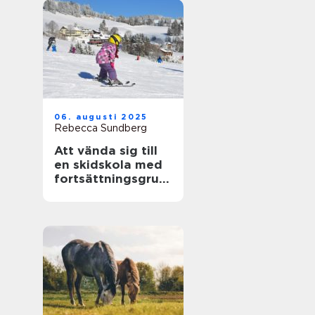
06. augusti 2025
Rebecca Sundberg
Att vända sig till
en skidskola med
fortsättningsgrup
p i Stockholm