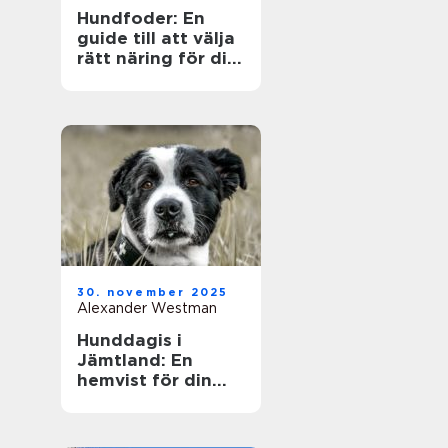
Hundfoder: En
guide till att välja
rätt näring för din
fyrbenta vän
30. november 2025
Alexander Westman
Hunddagis i
Jämtland: En
hemvist för din
fyrfota vän