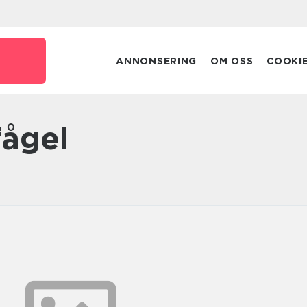
e
ANNONSERING
OM OSS
COOKI
fågel