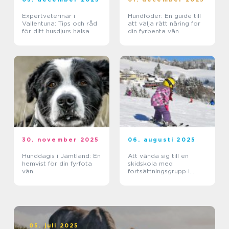
Expertveterinär i
Hundfoder: En guide till
Vallentuna: Tips och råd
att välja rätt näring för
för ditt husdjurs hälsa
din fyrbenta vän
30. november 2025
06. augusti 2025
Hunddagis i Jämtland: En
Att vända sig till en
hemvist för din fyrfota
skidskola med
vän
fortsättningsgrupp i
Stockholm
05. juli 2025