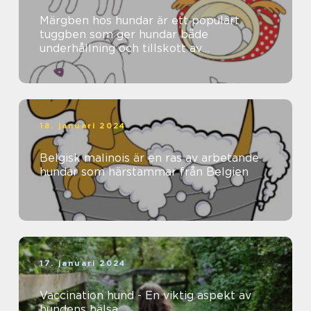
Märgben hos hundar är ett populärt
tuggben som ger hundar både
underhållning och tillskott av
näringsämnen
18. januari 2024
Belgisk malinois är en ras av arbetande
hundar som härstammar från Belgien
17. januari 2024
Vaccination hund - En viktig aspekt av
hundens hälsa