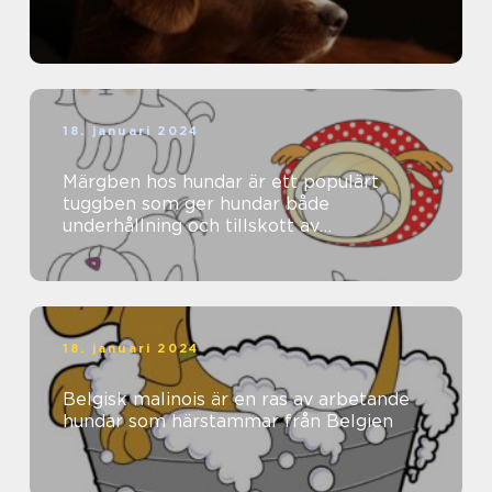
18. januari 2024
Märgben hos hundar är ett populärt
tuggben som ger hundar både
underhållning och tillskott av
näringsämnen
18. januari 2024
Belgisk malinois är en ras av arbetande
hundar som härstammar från Belgien