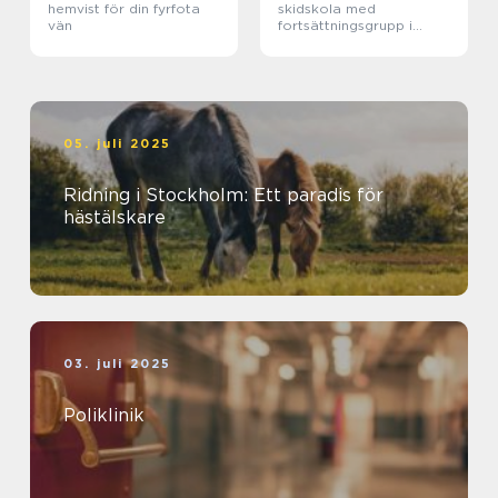
hemvist för din fyrfota
skidskola med
vän
fortsättningsgrupp i
Stockholm
05. juli 2025
Ridning i Stockholm: Ett paradis för
hästälskare
03. juli 2025
Poliklinik