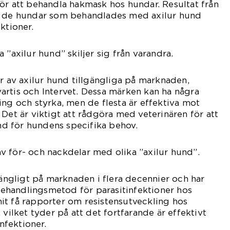
ör att behandla hakmask hos hundar. Resultat från
v de hundar som behandlades med axilur hund
ktioner.
 ”axilur hund” skiljer sig från varandra.
er av axilur hund tillgängliga på marknaden,
rtis och Intervet. Dessa märken kan ha några
ing och styrka, men de flesta är effektiva mot
 Det är viktigt att rådgöra med veterinären för att
und för hundens specifika behov.
 för- och nackdelar med olika ”axilur hund”.
gängligt på marknaden i flera decennier och har
g behandlingsmetod för parasitinfektioner hos
it få rapporter om resistensutveckling hos
 vilket tyder på att det fortfarande är effektivt
fektioner.