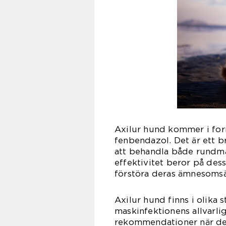
Axilur hund kommer i form
fenbendazol. Det är ett 
att behandla både rundm
effektivitet beror på des
förstöra deras ämnesomsä
Axilur hund finns i olika
maskinfektionens allvarlig
rekommendationer när det