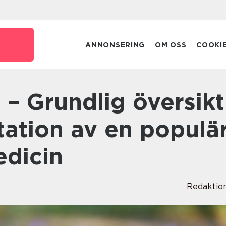
e
ANNONSERING
OM OSS
COOKI
tation av en populä
edicin
Redaktio