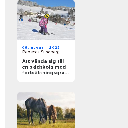
06. augusti 2025
Rebecca Sundberg
Att vända sig till
en skidskola med
fortsättningsgrup
p i Stockholm