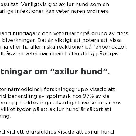
resultat. Vanligtvis ges axilur hund som en
rliga infektioner kan veterinären ordinera
bland hundägare och veterinärer på grund av dess
å biverkningar. Det är viktigt att notera att vissa
iga eller ha allergiska reaktioner på fenbendazol,
rådfråga en veterinär innan behandling påbörjas.
tningar om ”axilur hund”.
terinärmedicinsk forskningsgrupp visade att
 vid behandling av spolmask hos 97% av de
om upptäcktes inga allvarliga biverkningar hos
ilket tyder på att axilur hund är säkert att
ring.
 vid ett djursjukhus visade att axilur hund