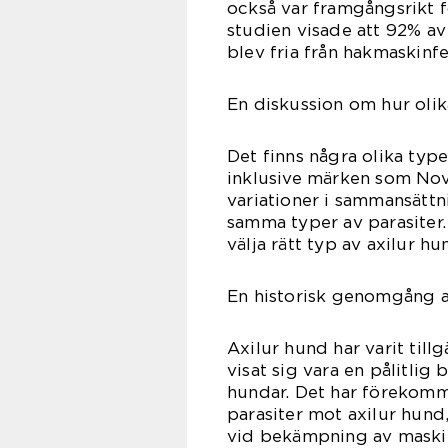
också var framgångsrikt f
studien visade att 92% a
blev fria från hakmaskinfe
En diskussion om hur olika
Det finns några olika typ
inklusive märken som Nova
variationer i sammansättn
samma typer av parasiter.
välja rätt typ av axilur h
En historisk genomgång av
Axilur hund har varit till
visat sig vara en pålitli
hundar. Det har förekomm
parasiter mot axilur hund,
vid bekämpning av maskin