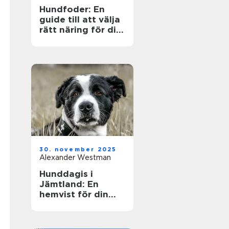
Hundfoder: En
guide till att välja
rätt näring för din
fyrbenta vän
30. november 2025
Alexander Westman
Hunddagis i
Jämtland: En
hemvist för din
fyrfota vän