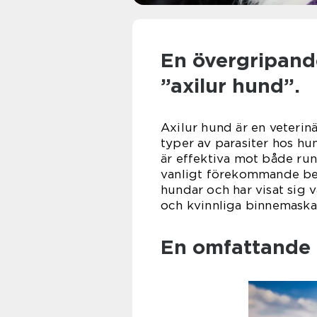
En övergripande
”axilur hund”.
Axilur hund är en veterin
typer av parasiter hos hu
är effektiva mot både ru
vanligt förekommande beh
hundar och har visat sig 
och kvinnliga binnemaska
En omfattande p