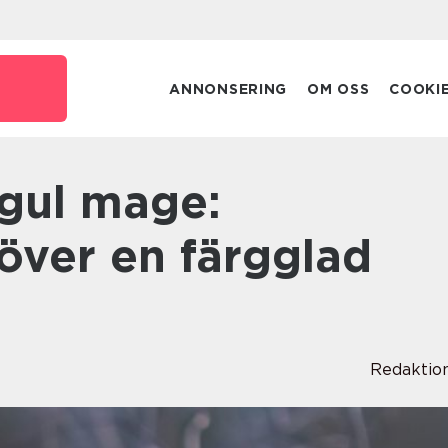
e
ANNONSERING
OM OSS
COOKI
över en färgglad
Redaktio