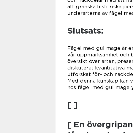
och nackdelar med att ha
att granska historiska pe
underarterna av fågel me
Slutsats:
Fågel med gul mage är en
vår uppmärksamhet och be
översikt över arten, pres
diskuterat kvantitativa m
utforskat för- och nackde
Med denna kunskap kan vi
hos fågel med gul mage y
[ ]
[ En övergripan