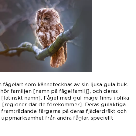
fågelart som kännetecknas av sin ljusa gula buk.
lhör familjen [namn på fågelfamilj], och deras
r [latinskt namn]. Fågel med gul mage finns i olika
ve [regioner där de förekommer]. Deras gulaktiga
t framträdande färgerna på deras fjäderdräkt och
a uppmärksamhet från andra fåglar, speciellt