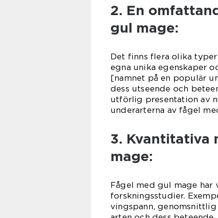
2. En omfattan
gul mage:
Det finns flera olika typ
egna unika egenskaper oc
[namnet på en populär un
dess utseende och beteen
utförlig presentation av 
underarterna av fågel me
3. Kvantitativa
mage:
Fågel med gul mage har va
forskningsstudier. Exempe
vingspann, genomsnittlig v
arten och dess beteende. 