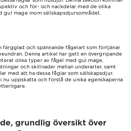
 dessa fåglar som husdjur. Denna sektion kommer
rspektiv och för- och nackdelar med de olika
d gul mage inom sällskapsdjursområdet.
 färgglad och spännande fågelart som förtjänar
undran. Denna artikel har gett en övergripande
enterat olika typer av fågel med gul mage,
ätningar och skillnader mellan underarter, samt
lar med att ha dessa fåglar som sällskapsdjur.
 nu uppskatta och förstå de unika egenskaperna
tterligare.
de, grundlig översikt över