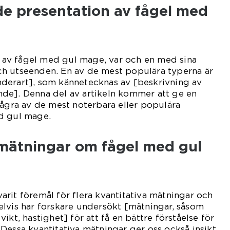
de presentation av fågel med
er av fågel med gul mage, var och en med sina
h utseenden. En av de mest populära typerna är
derart], som kännetecknas av [beskrivning av
de]. Denna del av artikeln kommer att ge en
några av de mest noterbara eller populära
d gul mage.
 mätningar om fågel med gul
rit föremål för flera kvantitativa mätningar och
lvis har forskare undersökt [mätningar, såsom
ikt, hastighet] för att få en bättre förståelse för
Dessa kvantitativa mätningar ger oss också insikt