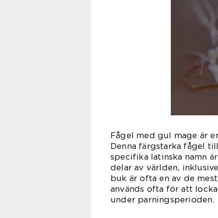
Fågel med gul mage är en 
Denna färgstarka fågel til
specifika latinska namn ä
delar av världen, inklusi
buk är ofta en av de mes
används ofta för att lock
under parningsperioden.