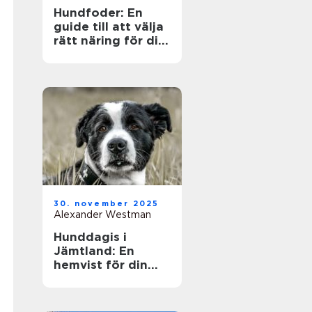
Hundfoder: En
guide till att välja
rätt näring för din
fyrbenta vän
30. november 2025
Alexander Westman
Hunddagis i
Jämtland: En
hemvist för din
fyrfota vän