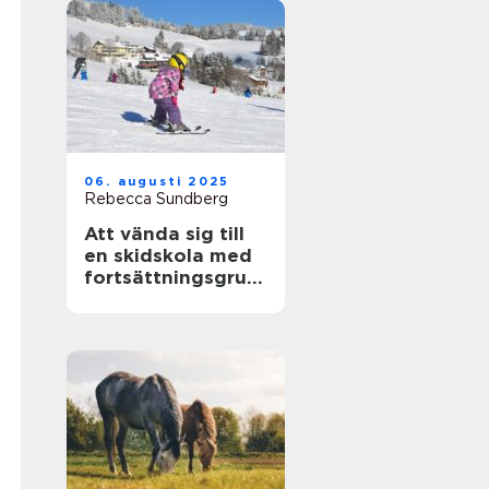
06. augusti 2025
Rebecca Sundberg
Att vända sig till
en skidskola med
fortsättningsgrup
p i Stockholm