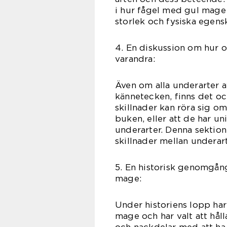
i hur fågel med gul mage 
storlek och fysiska egens
4. En diskussion om hur o
varandra:
Även om alla underarter 
kännetecken, finns det oc
skillnader kan röra sig om
buken, eller att de har un
underarter. Denna sektio
skillnader mellan undera
5. En historisk genomgån
mage:
Under historiens lopp har
mage och har valt att hål