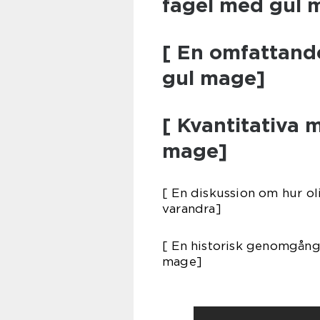
fågel med gul 
[ En omfattand
gul mage]
[ Kvantitativa 
mage]
[ En diskussion om hur ol
varandra]
[ En historisk genomgång
mage]