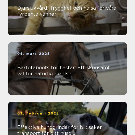
Djursjukvård: Trygghet och hälsa för våra
fyrbenta vänner
04. mars 2025
Barfotaboots för hästar: Ett skonsamt
val för naturlig rörelse
03. februari 2025
Effektiva hundgrindar för bil: säker
transport för ditt husdjur