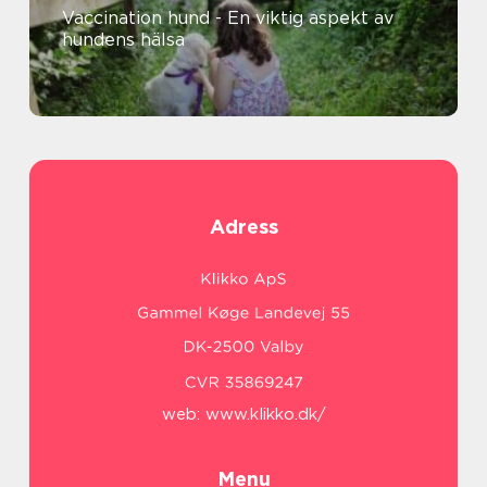
Vaccination hund - En viktig aspekt av
hundens hälsa
Adress
web:
www.klikko.dk/
Menu