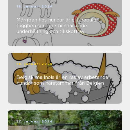
18. januari 2024
Märgben hos hundar är ett populärt
tuggben som ger hundar både
underhållning och tillskott av
näringsämnen
18. januari 2024
Belgisk malinois är en ras av arbetande
hundar som härstammar från Belgien
17. januari 2024