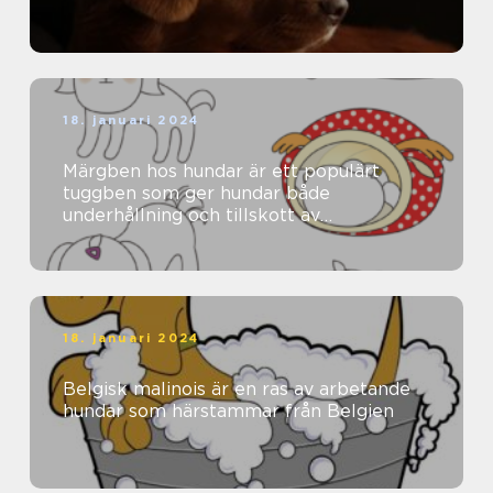
18. januari 2024
Märgben hos hundar är ett populärt
tuggben som ger hundar både
underhållning och tillskott av
näringsämnen
18. januari 2024
Belgisk malinois är en ras av arbetande
hundar som härstammar från Belgien