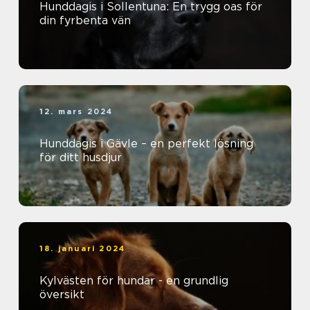
Hunddagis i Sollentuna: En trygg oas för
din fyrbenta vän
12. mars 2024
Hunddagis i Gävle – en perfekt lösning
för ditt husdjur
18. januari 2024
Kylvästen för hundar - en grundlig
översikt