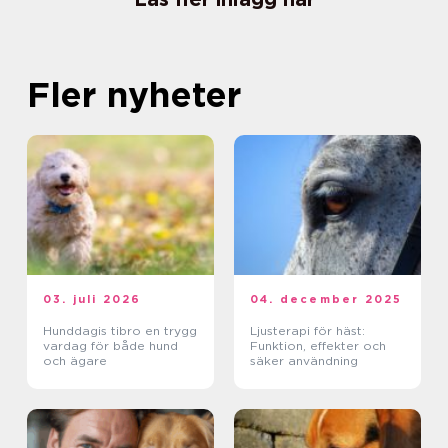
Fler nyheter
03. juli 2026
04. december 2025
Hunddagis tibro en trygg
Ljusterapi för häst:
vardag för både hund
Funktion, effekter och
och ägare
säker användning