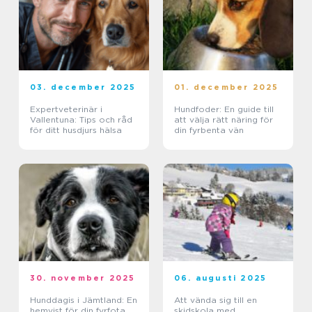
03. december 2025
01. december 2025
Expertveterinär i
Hundfoder: En guide till
Vallentuna: Tips och råd
att välja rätt näring för
för ditt husdjurs hälsa
din fyrbenta vän
30. november 2025
06. augusti 2025
Hunddagis i Jämtland: En
Att vända sig till en
hemvist för din fyrfota
skidskola med