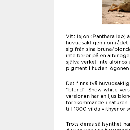
Vitt lejon (Panthera leo)
huvudsakligen i området k
sig från sina bruna/blonda
inte beror på en albinogen
själva verket inte albino
pigment i huden, ögonen 
Det finns två huvudsakliga
”blond”. Snow white-versi
versionen har en ljus blond
förekommande i naturen, 
till 1000 vilda vithyenor s
Trots deras sällsynthet ha