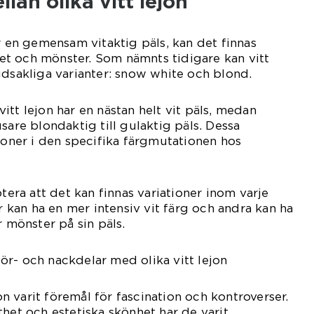
lan olika vitt lejon
ar en gemensam vitaktig päls, kan det finnas
itet och mönster. Som nämnts tidigare kan vitt
udsakliga varianter: snow white och blond.
itt lejon har en nästan helt vit päls, medan
sare blondaktig till gulaktig päls. Dessa
tioner i den specifika färgmutationen hos
otera att det kan finnas variationer inom varje
er kan ha en mer intensiv vit färg och andra kan ha
r mönster på sin päls.
r- och nackdelar med olika vitt lejon
jon varit föremål för fascination och kontroverser.
thet och estetiska skönhet har de varit