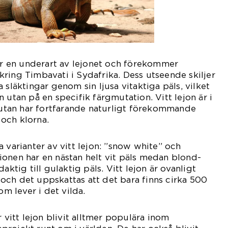
 är en underart av lejonet och förekommer
ring Timbavati i Sydafrika. Dess utseende skiljer
 släktingar genom sin ljusa vitaktiga päls, vilket
 utan på en specifik färgmutation. Vitt lejon är i
s utan har fortfarande naturligt förekommande
och klorna.
 varianter av vitt lejon: ”snow white” och
onen har en nästan helt vit päls medan blond-
aktig till gulaktig päls. Vitt lejon är ovanligt
och det uppskattas att det bara finns cirka 500
om lever i det vilda.
r vitt lejon blivit alltmer populära inom