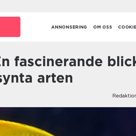
e
ANNONSERING
OM OSS
COOKI
synta arten
Redaktio