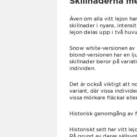
Skillnaderna mel
Även om alla vitt lejon h
skillnader i nyans, intens
lejon delas upp i två huv
Snow white-versionen av v
blond-versionen har en lju
skillnader beror på varia
individen.
Det är också viktigt att n
variant, där vissa individ
vissa mörkare fläckar elle
Historisk genomgång av fö
Historiskt sett har vitt le
På grund av deras sällsyn