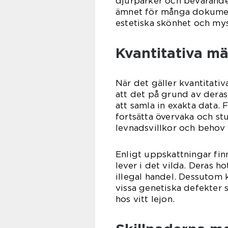
djurparker och bevarandep
ämnet för många dokument
estetiska skönhet och mys
Kvantitativa mä
När det gäller kvantitativ
att det på grund av deras
att samla in exakta data.
fortsätta övervaka och st
levnadsvillkor och behov 
Enligt uppskattningar finn
lever i det vilda. Deras h
illegal handel. Dessutom
vissa genetiska defekter
hos vitt lejon.