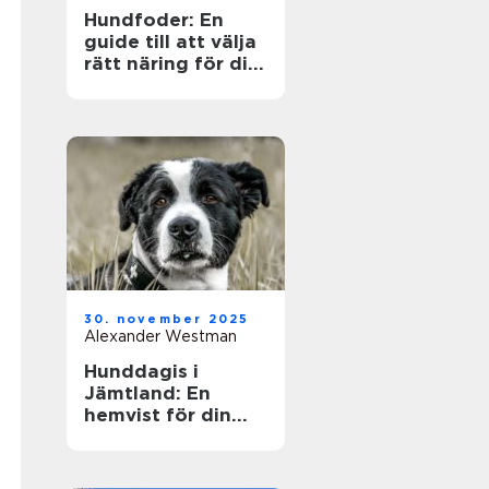
Hundfoder: En
guide till att välja
rätt näring för din
fyrbenta vän
30. november 2025
Alexander Westman
Hunddagis i
Jämtland: En
hemvist för din
fyrfota vän