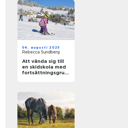
06. augusti 2025
Rebecca Sundberg
Att vända sig till
en skidskola med
fortsättningsgrup
p i Stockholm