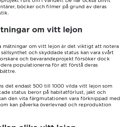
rojekt runt om i världen. De har också blivit
ärer, böcker och filmer på grund av deras
tik.
tningar om vitt lejon
a mätningar om vitt lejon är det viktigt att notera
 sällsynthet och skyddade status kan vara svårt
 Forskare och bevarandeprojekt försöker dock
udera populationerna för att förstå deras
bättre.
s det endast 500 till 1000 vilda vitt lejon som
otade status beror på habitatförlust, jakt och
 kan den vita färgmutationen vara förknippad med
 som kan påverka överlevnad och reproduktion