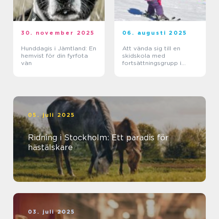
30. november 2025
06. augusti 2025
Hunddagis i Jämtland: En
Att vända sig till en
hemvist för din fyrfota
skidskola med
vän
fortsättningsgrupp i
Stockholm
05. juli 2025
Ridning i Stockholm: Ett paradis för
hästälskare
03. juli 2025