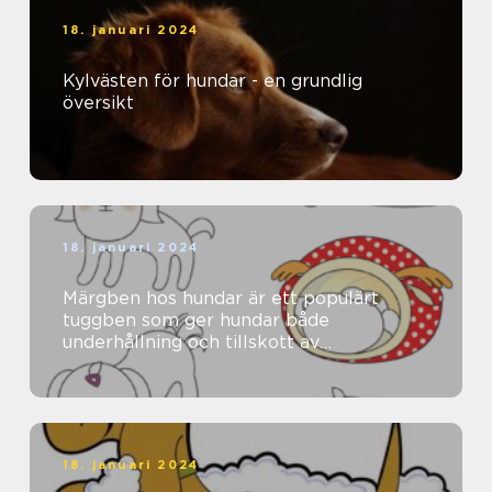
18. januari 2024
Kylvästen för hundar - en grundlig
översikt
18. januari 2024
Märgben hos hundar är ett populärt
tuggben som ger hundar både
underhållning och tillskott av
näringsämnen
18. januari 2024