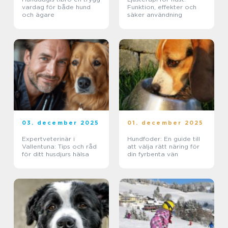
vardag för både hund
Funktion, effekter och
och ägare
säker användning
03. december 2025
01. december 2025
Expertveterinär i
Hundfoder: En guide till
Vallentuna: Tips och råd
att välja rätt näring för
för ditt husdjurs hälsa
din fyrbenta vän