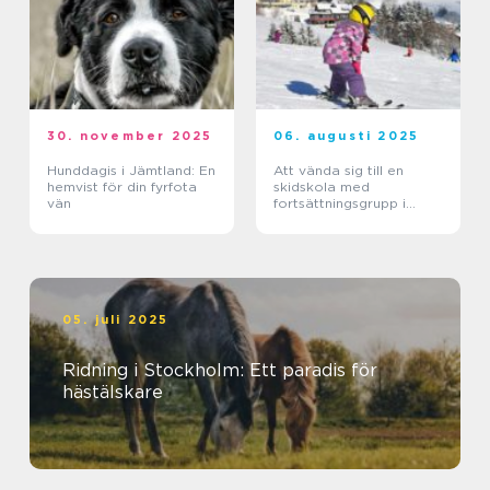
30. november 2025
06. augusti 2025
Hunddagis i Jämtland: En
Att vända sig till en
hemvist för din fyrfota
skidskola med
vän
fortsättningsgrupp i
Stockholm
05. juli 2025
Ridning i Stockholm: Ett paradis för
hästälskare