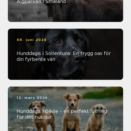
Älgparken i Småland
09. juni 2024
Hunddagis i Sollentuna: En trygg oas för
din fyrbenta vän
12. mars 2024
Hunddagis i Gävle – en perfekt lösning
för ditt husdjur