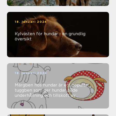
18. januari 2024
Kylvästen för hundar - en grundlig
översikt
18. januari 2024
Märgben hos hundar är ett populärt
tuggben som ger hundar både
underhållning och tillskott av
näringsämnen