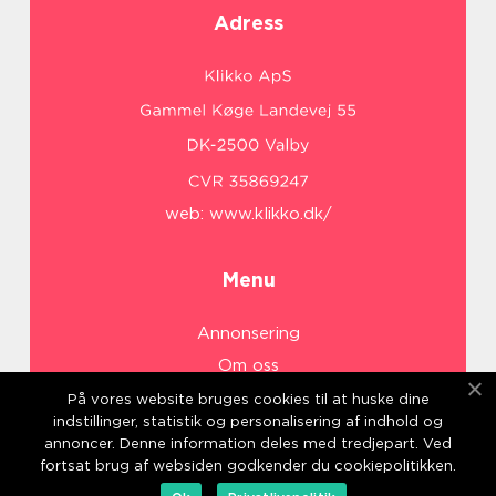
Adress
web:
www.klikko.dk/
Menu
Annonsering
Om oss
Cookies
På vores website bruges cookies til at huske dine
indstillinger, statistik og personalisering af indhold og
Kontakta oss
annoncer. Denne information deles med tredjepart. Ved
Sitemap
fortsat brug af websiden godkender du cookiepolitikken.