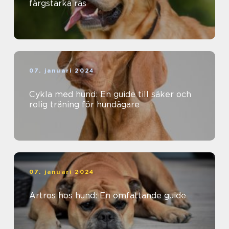
färgstarka ras
07. januari 2024
Cykla med hund: En guide till säker och
rolig träning för hundägare
07. januari 2024
Artros hos hund: En omfattande guide