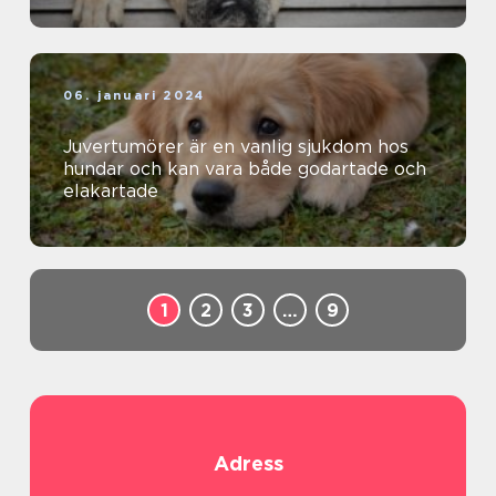
06. januari 2024
Juvertumörer är en vanlig sjukdom hos
hundar och kan vara både godartade och
elakartade
1
2
3
…
9
Adress