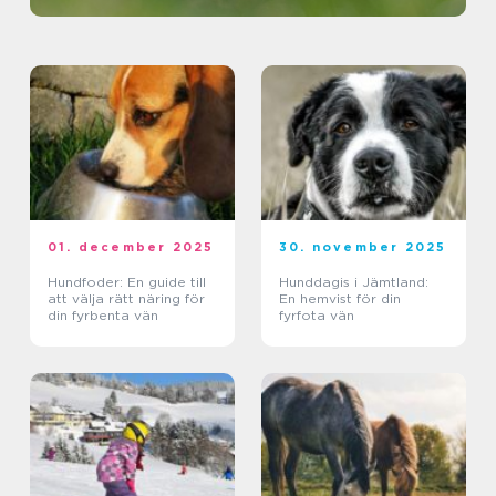
01. december 2025
30. november 2025
Hundfoder: En guide till
Hunddagis i Jämtland:
att välja rätt näring för
En hemvist för din
din fyrbenta vän
fyrfota vän