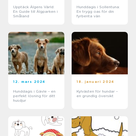
Upptäck Älgens Värld:
Hunddagis i Sollentuna:
En Guide till Älgparken i
En trygg oas för din
Småland
fyrbenta vän
12. mars 2024
18. januari 2024
Hunddagis i Gävle – en
Kylvästen för hundar –
perfekt lösning för ditt
en grundlig översikt
husdjur