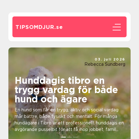
TIPSOMDJUR.
se
03. juli 2026
Rebecca Sundberg
Hunddagis tibro en
trygg vardag för både
hund och ägare
En hund som får en trygg, aktiv och social vardag
mår bättre, både fysiskt och mentalt. För många
hundägare i Tibro är ett professionellt hunddagis en
avgörande pusselbit för att få ihop jobbet, famil...