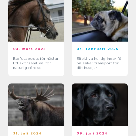
04. mars 2025
03. februari 2025
Barfotaboots för hästar:
Effektiva hundgrindar för
Ett skonsamt val för
bil: säker transport för
naturlig rörelse
ditt husdjur
31. juli 2024
09. juni 2024