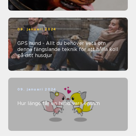
09. januari 2024
GPS hund - Allt du behöver veta om
denna fängslande teknik för att hålla koll
på ditt husdjur
09. januari 2024
Hur länge får en hund vara ensam