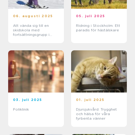
06. augusti 2025
05. juli 2025
Att vända sig till en
Ridning i Stockholm: Ett
skidskola med
paradis för hästälskare
fortsättningsgrupp i
Stockholm
03. juli 2025
01. juli 2025
Poliklinik
Djursjukvård: Trygghet
och hälsa för våra
fyrbenta vänner