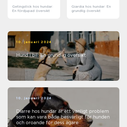
Getingstick hos hundar:
Giardia hos hundar: En
En fördjupad översikt
grundlig översikt
10. januari 2024
Hund i bil: En grundlig översikt
10. januari 2024
Diarre hos hundar är ett vanligt problem
som kan vara både besvärligt för hunden
och oroande för dess ägare