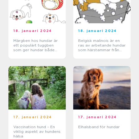
18. januari 2024
18. januari 2024
Märgben hos hundar är
Belgisk malinois är en
ett populärt tuggben
ras av arbetande hundar
som ger hundar både
som härstammar från
underhållning och
Belgien
tillskott av
näringsämnen
17. januari 2024
17. januari 2024
Vaccination hund – En
Elhalsband för hundar
viktig aspekt av hundens
hälsa