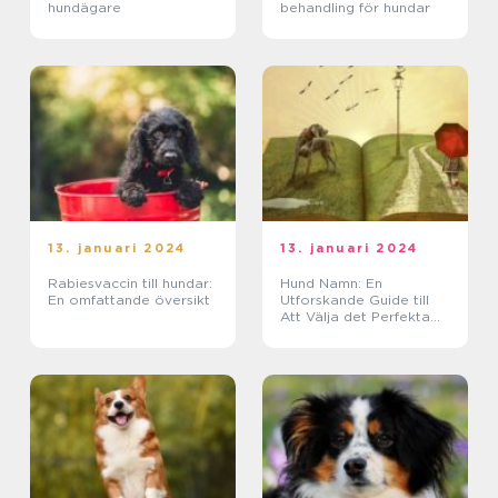
hundägare
behandling för hundar
13. januari 2024
13. januari 2024
Rabiesvaccin till hundar:
Hund Namn: En
En omfattande översikt
Utforskande Guide till
Att Välja det Perfekta
Namnet för Din Furry
Vän