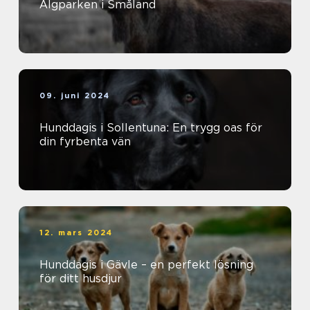
Älgparken i Småland
09. juni 2024
Hunddagis i Sollentuna: En trygg oas för
din fyrbenta vän
12. mars 2024
Hunddagis i Gävle – en perfekt lösning
för ditt husdjur