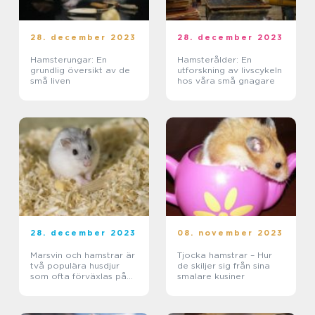
28. december 2023
28. december 2023
Hamsterungar: En
Hamsterålder: En
grundlig översikt av de
utforskning av livscykeln
små liven
hos våra små gnagare
28. december 2023
08. november 2023
Marsvin och hamstrar är
Tjocka hamstrar – Hur
två populära husdjur
de skiljer sig från sina
som ofta förväxlas på
smalare kusiner
grund av deras likheter