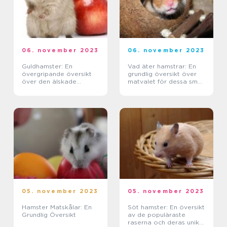
06. november 2023
06. november 2023
Guldhamster: En
Vad äter hamstrar: En
övergripande översikt
grundlig översikt över
över den älskade
matvalet för dessa små
gnagaren
gnagare
05. november 2023
05. november 2023
Hamster Matskålar: En
Söt hamster: En översikt
Grundlig Översikt
av de populäraste
raserna och deras unika