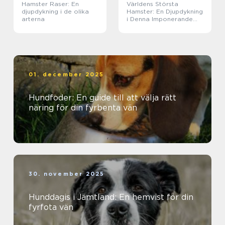
Hamster Raser: En
Världens Största
djupdykning i de olika
Hamster: En Djupdykning
arterna
i Denna Imponerande
Varelse
01. december 2025
Hundfoder: En guide till att välja rätt
näring för din fyrbenta vän
30. november 2025
Hunddagis i Jämtland: En hemvist för din
fyrfota vän