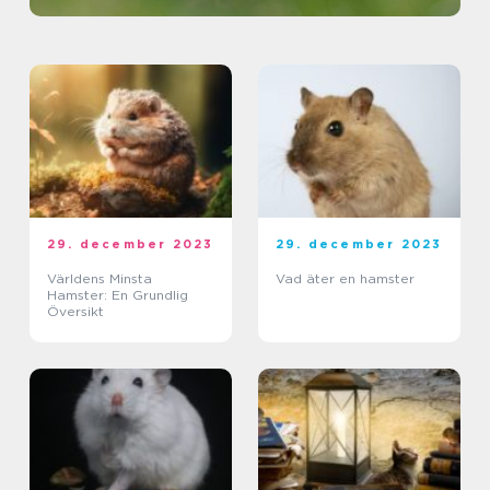
29. december 2023
29. december 2023
Världens Minsta
Vad äter en hamster
Hamster: En Grundlig
Översikt