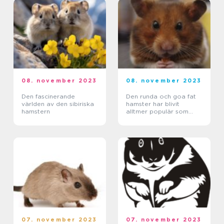
08. november 2023
08. november 2023
Den fascinerande
Den runda och goa fat
världen av den sibiriska
hamster har blivit
hamstern
alltmer populär som
sällskapsdjur
07. november 2023
07. november 2023