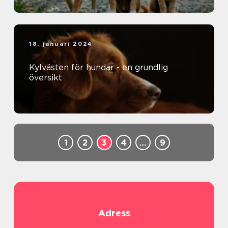
18. januari 2024
Kylvästen för hundar - en grundlig
översikt
1
2
3
4
…
9
Adress